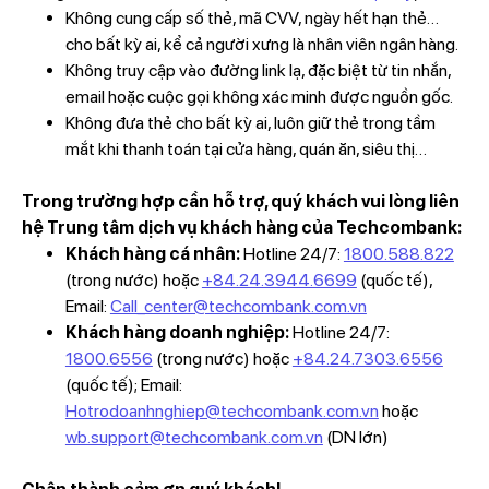
Không cung cấp số thẻ, mã CVV, ngày hết hạn thẻ…
cho bất kỳ ai, kể cả người xưng là nhân viên ngân hàng.
Không truy cập vào đường link lạ, đặc biệt từ tin nhắn,
email hoặc cuộc gọi không xác minh được nguồn gốc.
Không đưa thẻ cho bất kỳ ai, luôn giữ thẻ trong tầm
mắt khi thanh toán tại cửa hàng, quán ăn, siêu thị…
Trong trường hợp cần hỗ trợ, quý khách vui lòng liên
hệ Trung tâm dịch vụ khách hàng của Techcombank:
Khách hàng cá nhân:
Hotline 24/7:
1800.588.822
(trong nước) hoặc
+84.24.3944.6699
(quốc tế),
Email:
Call_center@techcombank.com.vn
Khách hàng doanh nghiệp:
Hotline 24/7:
1800.6556
(trong nước) hoặc
+84.24.7303.6556
(quốc tế); Email:
Hotrodoanhnghiep@techcombank.com.vn
hoặc
wb.support@techcombank.com.vn
(DN lớn)