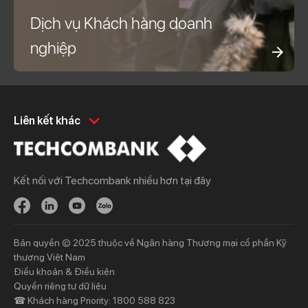
Dịch vụ Khách hàng doanh
nghiệp
Khách hàng cá nhân
Khách hàng doanh
Liên kết khác
nghiệp
Chi tiêu
Quản trị hàng ngày
Tiết kiệm
Vay
Kết nối với Techcombank nhiều hơn tại đây
Vay
Thương mại
Đầu tư
Nguồn vốn
Bảo hiểm
Bảo hiểm
Bản quyền © 2025 thuộc về Ngân hàng Thương mại cổ phần Kỹ
Ngân hàng trực tuyến
thương Việt Nam
Thông tin mới
Thông tin mới
Điều khoản & Điều kiện
Quyền riêng tư dữ liệu
☎ Khách hàng Priority: 1800 588 823
Khách hàng ưu tiên
Nhà đầu tư