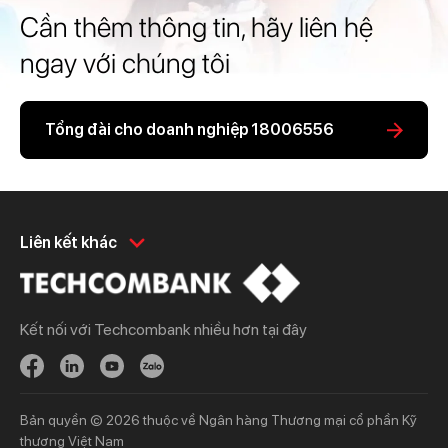
Cần thêm thông tin, hãy liên hệ
ngay với chúng tôi
Tổng đài cho doanh nghiệp 18006556
Khách hàng cá nhân
Khách hàng doanh
Liên kết khác
nghiệp
Chi tiêu
Quản trị hàng ngày
Tiết kiệm
Vay
Kết nối với Techcombank nhiều hơn tại đây
Vay
Thương mại
Đầu tư
Nguồn vốn
Bảo hiểm
Bảo hiểm
Bản quyền © 2026 thuộc về Ngân hàng Thương mại cổ phần Kỹ
Ngân hàng trực tuyến
thương Việt Nam