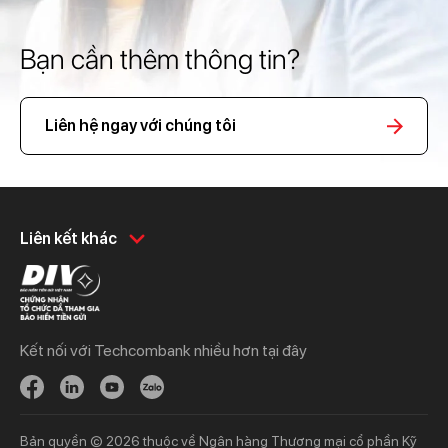
Bạn cần thêm thông tin?
Liên hệ ngay với chúng tôi
Khách hàng cá nhân
Khách hàng doanh
Liên kết khác
nghiệp
Chi tiêu
Quản trị hàng ngày
Tiết kiệm
Vay
Vay
Kết nối với Techcombank nhiều hơn tại đây
Thương mại
Đầu tư
Nguồn vốn
Bảo hiểm
Bảo hiểm
Ngân hàng trực tuyến
Bản quyền © 2026 thuộc về Ngân hàng Thương mại cổ phần Kỹ
Thông tin mới