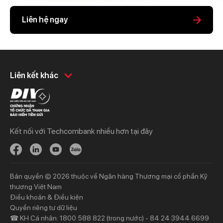
Liên hệ ngay
Khách hàng cá nhân
Khách hàng doanh
Liên kết khác
nghiệp
Chi tiêu
Quản trị hàng ngày
Tiết kiệm
Vay
Vay
Kết nối với Techcombank nhiều hơn tại đây
Thương mại
Đầu tư
Nguồn vốn
Bảo hiểm
Bảo hiểm
Ngân hàng trực tuyến
Bản quyền © 2026 thuộc về Ngân hàng Thương mại cổ phần Kỹ
Thông tin mới
Thông tin mới
thương Việt Nam
Điều khoản & Điều kiện
Khách hàng ưu tiên
Nhà đầu tư
Quyền riêng tư dữ liệu
☎ KH Cá nhân: 1800 588 822 (trong nước) - 84 24 3944 6699
Dịch vụ khách hàng ưu tiên
Thông tin tài chính