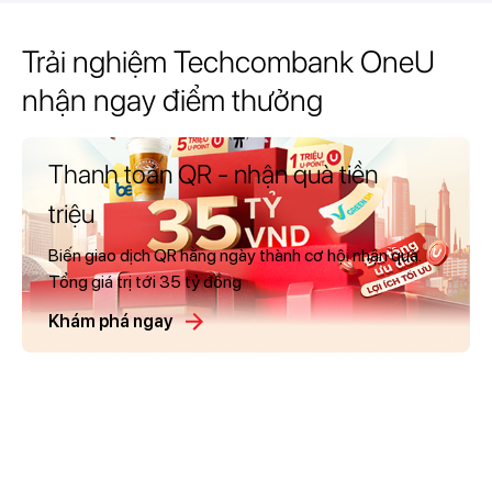
Trải nghiệm Techcombank OneU
nhận ngay điểm thưởng
Thanh toán QR - nhận quà tiền
triệu
Biến giao dịch QR hằng ngày thành cơ hội nhận quà.
Tổng giá trị tới 35 tỷ đồng
Khám phá ngay