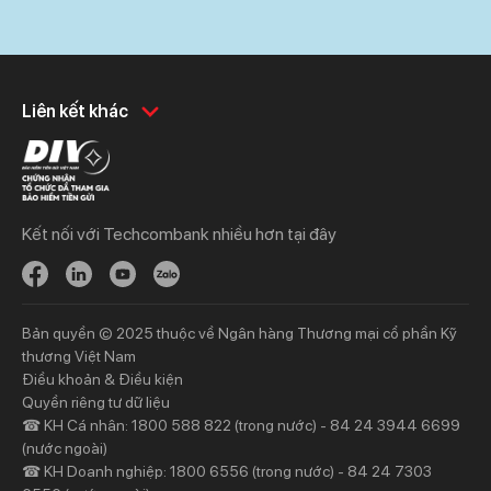
Khách hàng cá nhân
Khách hàng doanh
Liên kết khác
nghiệp
Chi tiêu
Quản trị hàng ngày
Tiết kiệm
Vay
Vay
Kết nối với Techcombank nhiều hơn tại đây
Thương mại
Đầu tư
Nguồn vốn
Bảo hiểm
Bảo hiểm
Ngân hàng trực tuyến
Bản quyền © 2025 thuộc về Ngân hàng Thương mại cổ phần Kỹ
Thông tin mới
Thông tin mới
thương Việt Nam
Điều khoản & Điều kiện
Khách hàng ưu tiên
Nhà đầu tư
Quyền riêng tư dữ liệu
☎ KH Cá nhân: 1800 588 822 (trong nước) - 84 24 3944 6699
Dịch vụ khách hàng ưu tiên
Thông tin tài chính
(nước ngoài)
Đặc quyền vượt trội
Đại hội đồng cổ đông
☎ KH Doanh nghiệp: 1800 6556 (trong nước) - 84 24 7303