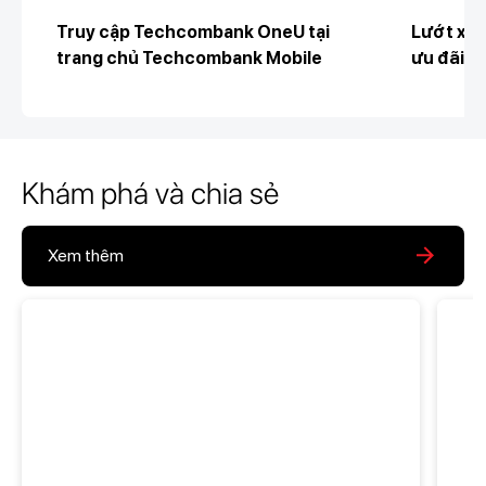
Truy cập Techcombank OneU tại
Lướt xuố
trang chủ Techcombank Mobile
ưu đãi đ
Khám phá và chia sẻ
Xem thêm