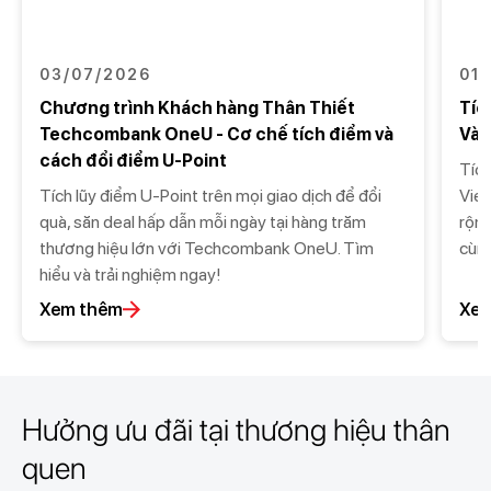
03/07/2026
01
Chương trình Khách hàng Thân Thiết
Tíc
Techcombank OneU - Cơ chế tích điểm và
Vàn
cách đổi điểm U-Point
Tíc
Tích lũy điểm U-Point trên mọi giao dịch để đổi
Vie
quà, săn deal hấp dẫn mỗi ngày tại hàng trăm
rộng
thương hiệu lớn với Techcombank OneU. Tìm
cùn
hiểu và trải nghiệm ngay!
Xem thêm
Xem
Hưởng ưu đãi tại thương hiệu thân
quen