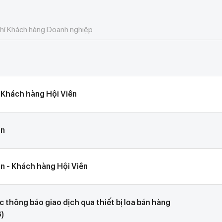
nghiệp
n và hộ kinh doanh
 nghiệp
phí Khách hàng Doanh nghiệp
à hộ kinh doanh
hiệp
 - Khách hàng Hội Viên
án
án - Khách hàng Hội Viên
c thông báo giao dịch qua thiết bị loa bán hàng
6)