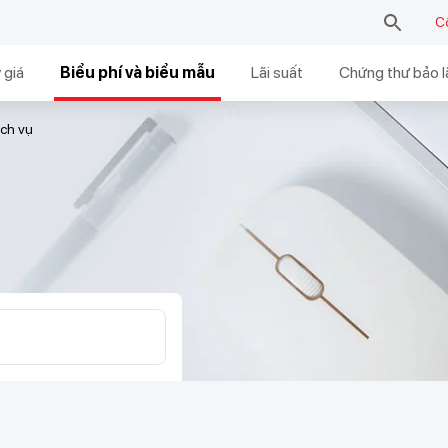
C
 giá
Biểu phí và biểu mẫu
Lãi suất
Chứng thư bảo l
ịch vụ
 và hộ kinh doanh