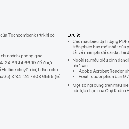
c của Techcombank trừ khi có
Lưu ý:
Các mẫu biểu định dạng PDF
trên phiên bản mới nhất của
tải về miễn phí để cài đặt
tại 
ệ chi nhánh/ phòng giao
Ngoài ra, mẫu biểu định dạng 
 84-24 3944 6699 để được
như sau:
ố Hotline chuyên biệt dành cho
Adobe Acrobat Reader phi
g nước) & 84-24 7303 6556 (hỗ
Foxit reader phiên bản 9.7
Một số nội dung trên mẫu biể
các lựa chọn của Quý Khách H