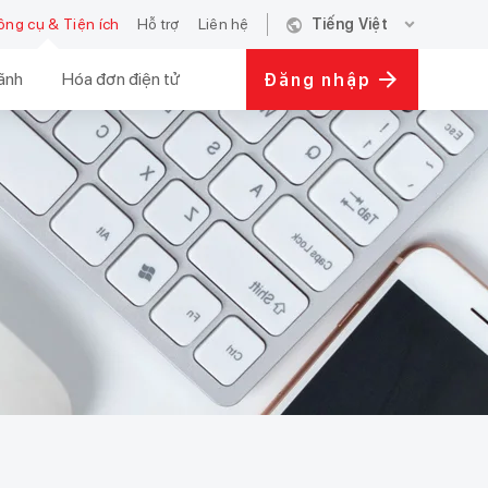
public
expand_more
ông cụ & Tiện ích
Hỗ trợ
Liên hệ
Tiếng Việt
ãnh
Hóa đơn điện tử
Đăng nhập