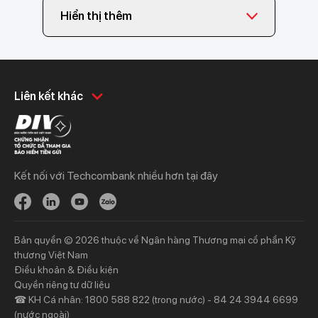
Hiển thị thêm
Khách hàng cá nhân
Khách hàng doanh
Liên kết khác
nghiệp
Chi tiêu
Quản trị hàng ngày
Tiết kiệm
Vay
Vay
Kết nối với Techcombank nhiều hơn tại đây
Thương mại
Đầu tư
Nguồn vốn
Bảo hiểm
Bảo hiểm
Ngân hàng trực tuyến
Bản quyền © 2026 thuộc về Ngân hàng Thương mại cổ phần Kỹ
Thông tin mới
Thông tin mới
thương Việt Nam
Điều khoản & Điều kiện
Khách hàng ưu tiên
Nhà đầu tư
Quyền riêng tư dữ liệu
☎ KH Cá nhân: 1800 588 822 (trong nước) - 84 24 3944 6699
Dịch vụ khách hàng ưu tiên
Thông tin tài chính
(nước ngoài)