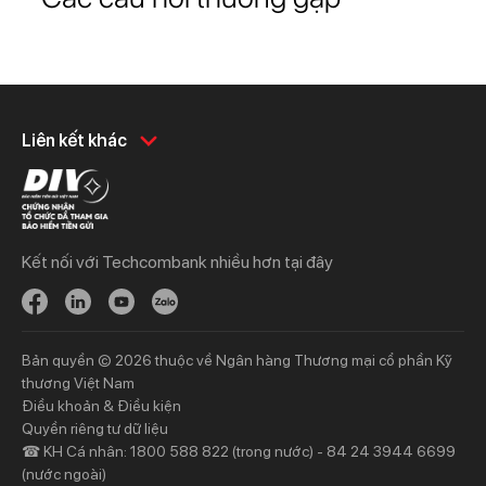
Khách hàng cá nhân
Khách hàng doanh
Liên kết khác
nghiệp
Chi tiêu
Quản trị hàng ngày
Tiết kiệm
Vay
Vay
Kết nối với Techcombank nhiều hơn tại đây
Thương mại
Đầu tư
Nguồn vốn
Bảo hiểm
Bảo hiểm
Ngân hàng trực tuyến
Bản quyền © 2026 thuộc về Ngân hàng Thương mại cổ phần Kỹ
Thông tin mới
Thông tin mới
thương Việt Nam
Điều khoản & Điều kiện
Khách hàng ưu tiên
Nhà đầu tư
Quyền riêng tư dữ liệu
☎ KH Cá nhân: 1800 588 822 (trong nước) - 84 24 3944 6699
Dịch vụ khách hàng ưu tiên
Thông tin tài chính
(nước ngoài)