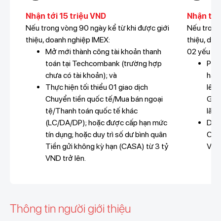
Nhận tới 15 triệu VND
Nhận thê
Nếu trong vòng 90 ngày kể từ khi được giới
Nếu trong
thiệu, doanh nghiệp IMEX:
thiệu, do
Mở mới thành công tài khoản thanh
02 yếu tố:
toán tại Techcombank (trường hợp
Phát
chưa có tài khoản); và
hạch
Thực hiện tối thiểu 01 giao dịch
lên;
Chuyển tiền quốc tế/Mua bán ngoại
Giải
tệ/Thanh toán quốc tế khác
lãn
(LC/DA/DP); hoặc được cấp hạn mức
Duy 
tín dụng; hoặc duy trì số dư bình quân
Chứn
Tiền gửi không kỳ hạn (CASA) từ 3 tỷ
VND 
VND trở lên.
Thông tin người giới thiệu