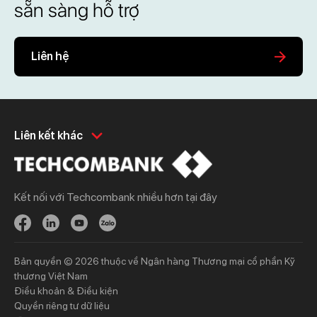
sẵn sàng hỗ trợ
Liên hệ
Khách hàng cá nhân
Khách hàng doanh
Liên kết khác
nghiệp
Chi tiêu
Quản trị hàng ngày
Tiết kiệm
Vay
Kết nối với Techcombank nhiều hơn tại đây
Vay
Thương mại
Đầu tư
Nguồn vốn
Bảo hiểm
Bảo hiểm
Bản quyền © 2026 thuộc về Ngân hàng Thương mại cổ phần Kỹ
Ngân hàng trực tuyến
thương Việt Nam
Thông tin mới
Thông tin mới
Điều khoản & Điều kiện
Quyền riêng tư dữ liệu