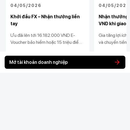
04/05/2026
04/05/2026
Khởi đầu FX – Nhận thưởng liền
Nhận thưởng 
tay
VND khi giao d
Ưu đãi lên tới 16.182.000 VND E-
Gia tăng lợi ích
Voucher bảo hiểm hoặc 15 triệu điểm
và chuyển tiền 
U-Point dành cho khách hàng doanh
Doanh nghiệp, c
nghiệp mới hoặc quay lại mua, bán
từ 04/05/2026
Xem chi tiết
Xem chi tiết
Mở tài khoản doanh nghiệp
ngoại tệ tại Techcombank
Khách hàng cá nhân
Khách hàng doanh
Liên kết khác
nghiệp
Chi tiêu
Quản trị hàng ngày
Tiết kiệm
Vay
Vay
Kết nối với Techcombank nhiều hơn tại đây
Thương mại
Đầu tư