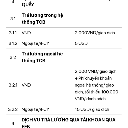
3
QUẨY
Trả lương trong hệ
3.1
thống TCB
3.1.1
VND
2,000VND/giao dịch
3.1.2
Ngoại tệ//FCY
5 USD
Trả lương ngoài hệ
3.2
thống TCB
2,000 VND/ giao dịch
+ Phí chuyển khoản
3.2.1
VND
ngoài hệ thống/ giao
dịch, tối thiểu 100.000
VND/ danh sách
3.2.2
Ngoại tệ//FCY
15 USD/ giao dịch
DỊCH VỤ TRẢ LƯƠNG QUA TÀI KHOẢN QUA
4
FEB