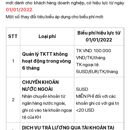
mới dành cho khách hàng doanh nghiệp, có hiệu lực từ ngày
01/01/2022
.
Một số thay đổi tiêu biểu áp dụng cho biểu phí mới:
Biểu phí hiệu lực từ
STT
Loại phí
01/01/2022
TK VND: 100.000
Quản lý TKTT không
VND/TK/tháng
1
hoạt động trong vòng
TK ngoại tệ:
6 tháng
5USD/EUR/TK/tháng
CHUYỂN KHOẢN
NƯỚC NGOÀI
5USD
Nhận chuyển khoản từ
MIỄN PHÍ đối với các
2
ngân hàng nước ngoài,
khoản ghi có với giá trị
ghi có vào tài khoản ngoại
<20 USD
tệ của KH
DỊCH VỤ TRẢ LƯƠNG QUA TÀI KHOẢN TẠI