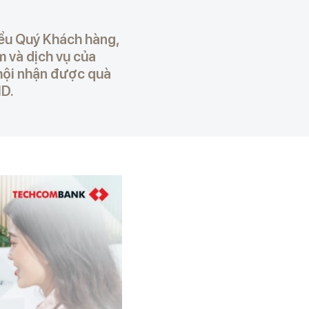
ểu Quý Khách hàng,
m và dịch vụ của
hội nhận được quà
ND.