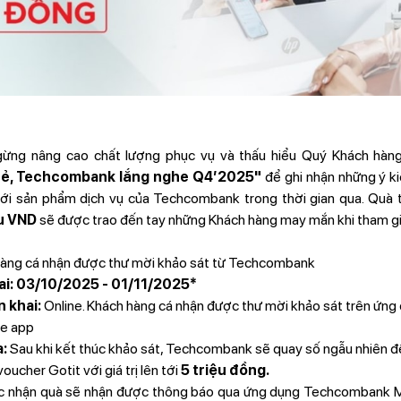
ng nâng cao chất lượng phục vụ và thấu hiểu Quý Khách hàng
sẻ, Techcombank lắng nghe Q4’2025"
để ghi nhận những ý ki
ới sản phẩm dịch vụ của Techcombank trong thời gian qua. Quà 
ệu VND
sẽ được trao đến tay những Khách hàng may mắn khi tham gi
àng cá nhận được thư mời khảo sát từ Techcombank
hai: 03/10/2025 - 01/11/2025*
 khai:
Online. Khách hàng cá nhận được thư mời khảo sát trên ứng
e app
a:
Sau khi kết thúc khảo sát, Techcombank sẽ quay số ngẫu nhiên đ
ucher Gotit với giá trị lên tới
5 triệu đồng.
 nhận quà sẽ nhận được thông báo qua ứng dụng Techcombank M