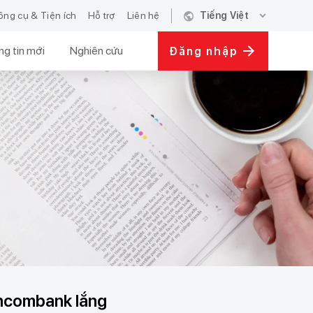
public
expand_more
ông cụ & Tiện ích
Hỗ trợ
Liên hệ
Tiếng Việt
g tin mới
Nghiên cứu
Đăng nhập
chcombank lắng