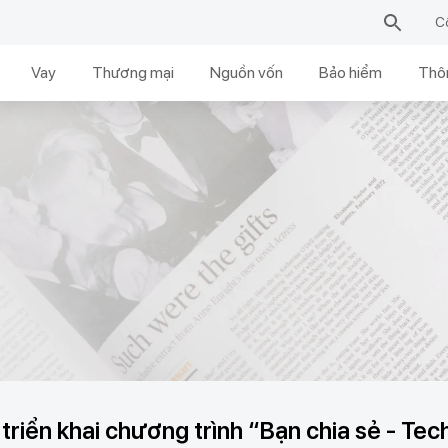
C
Vay
Thương mại
Nguồn vốn
Bảo hiểm
Thôn
riển khai chương trình “Bạn chia sẻ - Te