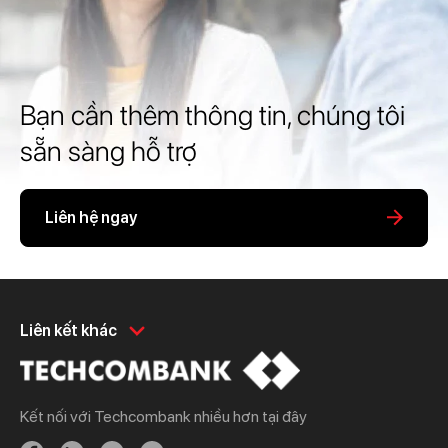
Bạn cần thêm thông tin, chúng tôi
sẵn sàng hỗ trợ
Liên hệ ngay
Khách hàng cá nhân
Khách hàng doanh
Liên kết khác
nghiệp
Chi tiêu
Quản trị hàng ngày
Tiết kiệm
Vay
Kết nối với Techcombank nhiều hơn tại đây
Vay
Thương mại