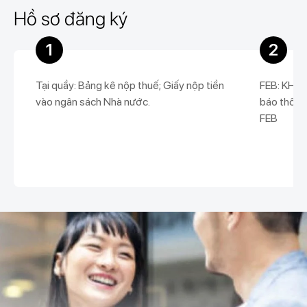
Hồ sơ đăng ký
1
2
Tại quầy: Bảng kê nộp thuế; Giấy nộp tiền
FEB: KH c
vào ngân sách Nhà nước.
báo thông 
FEB