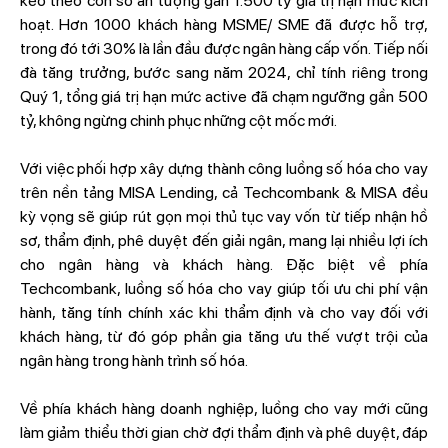
kéo theo con số ấn tượng gần 1.500 tỷ giá trị hạn mức kích
hoạt. Hơn 1000 khách hàng MSME/ SME đã được hỗ trợ,
trong đó tới 30% là lần đầu được ngân hàng cấp vốn. Tiếp nối
đà tăng trưởng, bước sang năm 2024, chỉ tính riêng trong
Quý 1, tổng giá trị hạn mức active đã chạm ngưỡng gần 500
tỷ, không ngừng chinh phục những cột mốc mới.
Với việc phối hợp xây dựng thành công luồng số hóa cho vay
trên nền tảng MISA Lending, cả Techcombank & MISA đều
kỳ vọng sẽ giúp rút gọn mọi thủ tục vay vốn từ tiếp nhận hồ
sơ, thẩm định, phê duyệt đến giải ngân, mang lại nhiều lợi ích
cho ngân hàng và khách hàng. Đặc biệt về phía
Techcombank, luồng số hóa cho vay giúp tối ưu chi phí vận
hành, tăng tính chính xác khi thẩm định và cho vay đối với
khách hàng, từ đó góp phần gia tăng ưu thế vượt trội của
ngân hàng trong hành trình số hóa.
Về phía khách hàng doanh nghiệp, luồng cho vay mới cũng
làm giảm thiểu thời gian chờ đợi thẩm định và phê duyệt, đáp