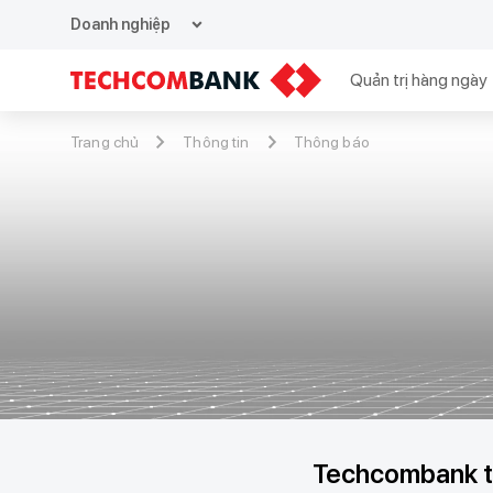
expand_more
Doanh nghiệp
Quản trị hàng ngày
Trang chủ
Thông tin
Thông báo
Techcombank tặ