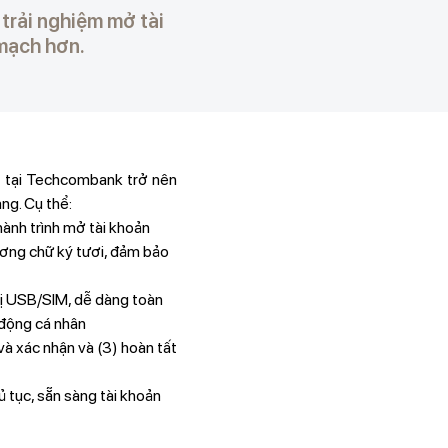
trải nghiệm mở tài
 mạch hơn.
ệp tại Techcombank trở nên
ng. Cụ thể:
hành trình mở tài khoản
ương chữ ký tươi, đảm bảo
bị USB/SIM, dễ dàng toàn
 động cá nhân
và xác nhận và (3) hoàn tất
ủ tục, sẵn sàng tài khoản