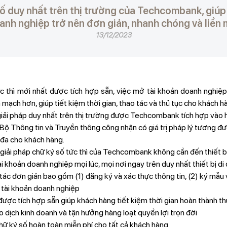
số duy nhất trên thị trường của Techcombank, giúp 
nh nghiệp trở nên đơn giản, nhanh chóng và liền
13/12/2023
ức thì mới nhất được tích hợp sẵn, việc mở tài khoản doanh nghi
 mạch hơn, giúp tiết kiệm thời gian, thao tác và thủ tục cho khách hà
 giải pháp duy nhất trên thị trường được Techcombank tích hợp vào 
Bộ Thông tin và Truyền thông công nhận có giá trị pháp lý tương đ
i đa cho khách hàng.
giải pháp chữ ký số tức thì của Techcombank không cần đến thiết 
i khoản doanh nghiệp mọi lúc, mọi nơi ngay trên duy nhất thiết bị di
tác đơn giản bao gồm (1) đăng ký và xác thực thông tin, (2) ký mẫu 
tài khoản doanh nghiệp
được tích hợp sẵn giúp khách hàng tiết kiệm thời gian hoàn thành th
 dịch kinh doanh và tận hưởng hàng loạt quyền lợi trọn đời
chữ ký số hoàn toàn miễn phí cho tất cả khách hàng