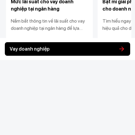
Mức lãi suất cho vay doanh
Bật mí giải ph
nghiệp tại ngân hàng
cho doanh ng
Nắm bắt thông tin về lãi suất cho vay
Tìm hiểu ngay v
doanh nghiệp tại ngân hàng để lựa
hiệu quả cho do
chọn gói vay phù hợp, mở rộng vốn
Techcombank với
phát triển hoạt động kinh doanh tại bài
suất, hạn mức v
Xem chi tiết
Xem chi tiết
Vay doanh nghiệp
viết này.
tục đơn giản.
Khách hàng cá nhân
Khách hàng doanh
Liên kết khác
nghiệp
Chi tiêu
Quản trị hàng ngày
Tiết kiệm
Vay
Vay
Kết nối với Techcombank nhiều hơn tại đây
Thương mại
Đầu tư
Nguồn vốn
Bảo hiểm
Bảo hiểm