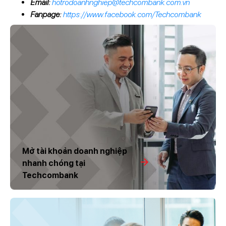
Email:
hotrodoanhnghiep@techcombank.com.vn
Fanpage:
https://www.facebook.com/Techcombank
Mở tài khoản doanh nghiệp
nhanh chóng tại
Techcombank