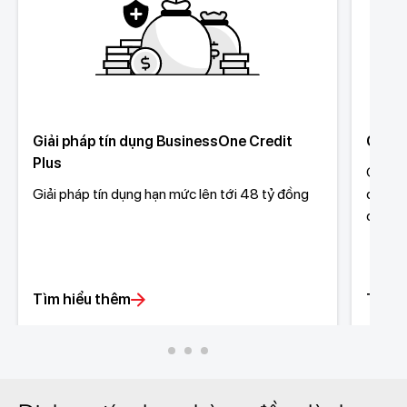
Giải pháp tín dụng BusinessOne Credit
Giải p
Plus
Giải p
Giải pháp tín dụng hạn mức lên tới 48 tỷ đồng
đồng, 
động c
Tìm hiểu thêm
Tìm h