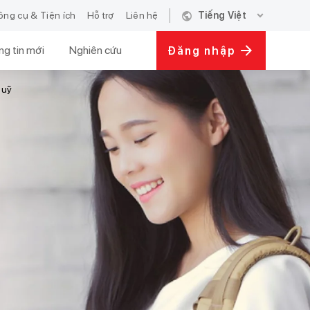
public
expand_more
ông cụ & Tiện ích
Hỗ trợ
Liên hệ
Tiếng Việt
g tin mới
Nghiên cứu
Đăng nhập
Quỹ