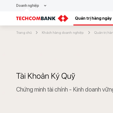
expand_more
Doanh nghiệp
Quản trị hàng ngày
Trang chủ
Khách hàng doanh nghiệp
Quản trị hà
Tài Khoản Ký Quỹ
Chứng minh tài chính - Kinh doanh vữn