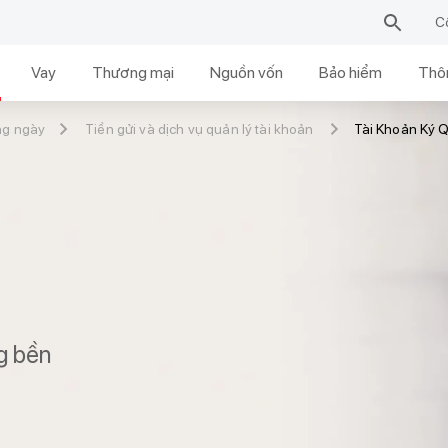
C
Vay
Thương mại
Nguồn vốn
Bảo hiểm
Thôn
ng ngày
Tiền gửi và dịch vụ quản lý tài khoản
Tài Khoản Ký 
g bền