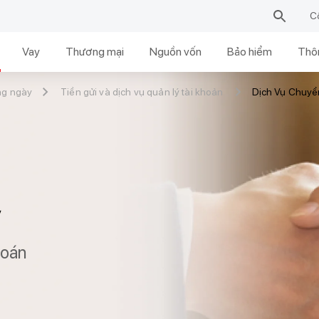
C
Vay
Thương mại
Nguồn vốn
Bảo hiểm
Thôn
ng ngày
Tiền gửi và dịch vụ quản lý tài khoản
Dịch Vụ Chuyể
ỳ
toán