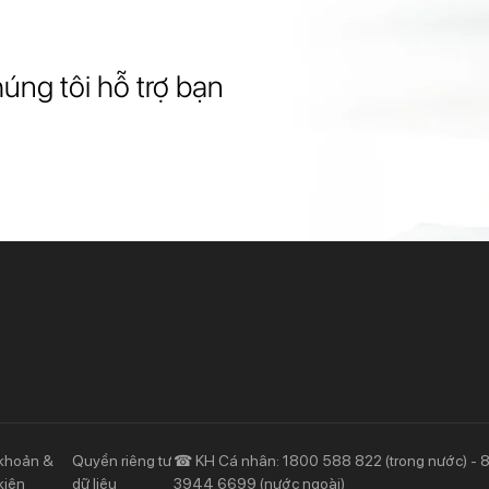
úng tôi hỗ trợ bạn
Khách hàng ưu tiên
Nhà đầu tư
Dịch vụ khách hàng ưu tiên
Thông tin tài chính
Đặc quyền vượt trội
Đại hội đồng cổ đông
Sự kiện khác
khoản &
Quyền riêng tư
☎ KH Cá nhân: 1800 588 822 (trong nước) - 
kiện
dữ liệu
3944 6699 (nước ngoài)