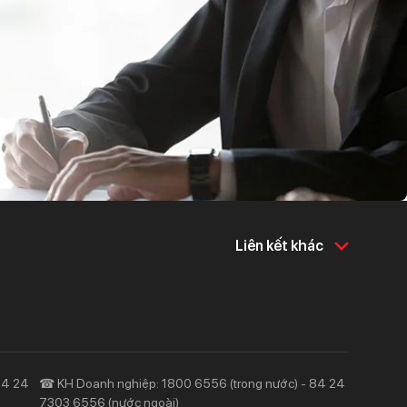
Liên kết khác
Về chúng tôi
Hỗ trợ & tiện ích
Về Techcombank
Khám phá và chia sẻ
Tin tức và báo chí
Tuyển dụng
Trách nhiệm và cộng đồng
Công cụ & Tiện ích
84 24
☎ KH Doanh nghiệp: 1800 6556 (trong nước) - 84 24
7303 6556 (nước ngoài)