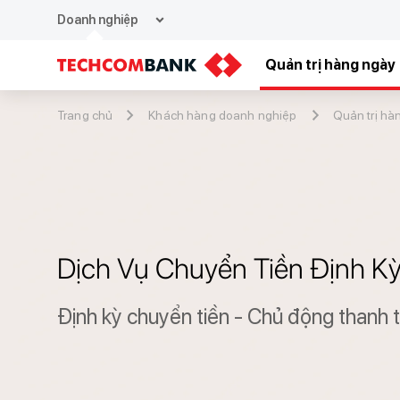
expand_more
Doanh nghiệp
Quản trị hàng ngày
Trang chủ
Khách hàng doanh nghiệp
Quản trị hà
​Dịch Vụ Chuyển Tiền Định K
Định kỳ chuyển tiền - Chủ động thanh 