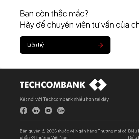
Bạn còn thắc mắc?
Hãy để chuyên viên tư vấn của ch
Liên hệ
Kết nối với Techcombank nhiều hơn tại đây
Khách hàng cá nhân
Khách hàng doanh
nghiệp
Chi tiêu
Quản trị hàng ngày
Tiết kiệm
Vay
Vay
Bản quyền © 2026 thuộc về Ngân hàng Thương mại cổ
Điều 
Thương mại
phần Kỹ thương Việt Nam
Điều 