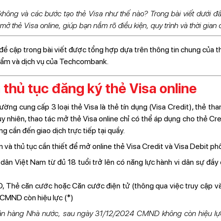
không và các bước tạo thẻ Visa như thế nào? Trong bài viết dưới 
mở thẻ Visa online, giúp bạn nắm rõ điều kiện, quy trình và thời gian 
đề cập trong bài viết được tổng hợp dựa trên thông tin chung của th
hẩm và dịch vụ của Techcombank.
à thủ tục đăng ký thẻ Visa online
ờng cung cấp 3 loại thẻ Visa là thẻ tín dụng (Visa Credit), thẻ tha
Tuy nhiên, thao tác mở thẻ Visa online chỉ có thể áp dụng cho thẻ C
g cần đến giao dịch trực tiếp tại quầy.
 và thủ tục cần thiết để mở online thẻ Visa Credit và Visa Debit phổ
dân Việt Nam từ đủ 18 tuổi trở lên có năng lực hành vi dân sự đầy
Thẻ căn cước hoặc Căn cước điện tử (thông qua việc truy cập vào
CMND còn hiệu lực (*)
ân hàng Nhà nước, sau ngày 31/12/2024 CMND không còn hiệu lự