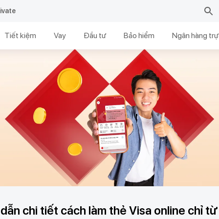
ivate
Tiết kiệm
Vay
Đầu tư
Bảo hiểm
Ngân hàng trự
ẫn chi tiết cách làm thẻ Visa online chỉ từ