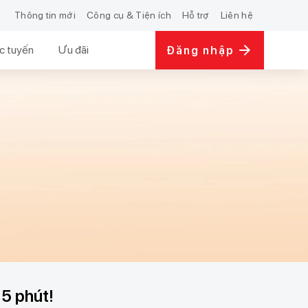
Thông tin mới
Công cụ & Tiện ích
Hỗ trợ
Liên hệ
c tuyến
Ưu đãi
Đăng nhập
 5 phút!