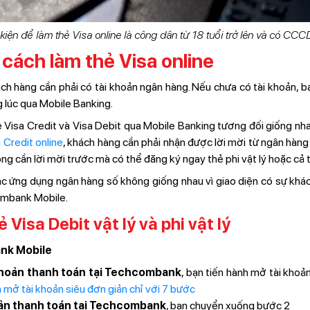
kiện để làm thẻ Visa online là công dân từ 18 tuổi trở lên và có CC
cách làm thẻ Visa online
ách hàng cần phải có tài khoản ngân hàng. Nếu chưa có tài khoản, 
 lúc qua Mobile Banking.
 Visa Credit và Visa Debit qua Mobile Banking tương đối giống nhau
 Credit online
, khách hàng cần phải nhận được lời mời từ ngân hàng 
ng cần lời mời trước mà có thể đăng ký ngay thẻ phi vật lý hoặc cả thẻ
ác ứng dụng ngân hàng số không giống nhau vì giao diện có sự khá
ombank Mobile.
 Visa Debit vật lý và phi vật lý
nk Mobile
khoản thanh toán tại Techcombank
, bạn tiến hành mở tài khoả
mở tài khoản siêu đơn giản chỉ với 7 bước
oản thanh toán tại Techcombank
, bạn chuyển xuống bước 2