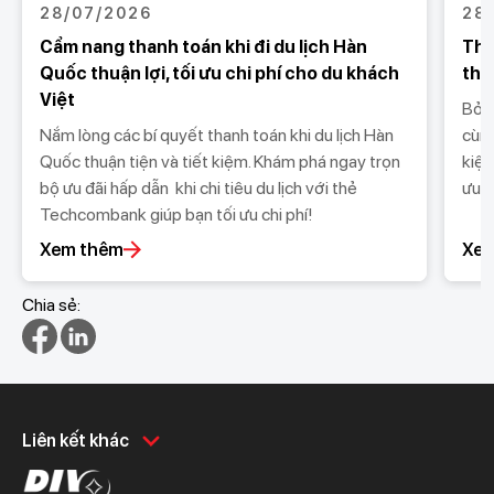
28/07/2026
28
Cẩm nang thanh toán khi đi du lịch Hàn
Tha
Quốc thuận lợi, tối ưu chi phí cho du khách
thu
Việt
Bỏ t
Nắm lòng các bí quyết thanh toán khi du lịch Hàn
cùng
Quốc thuận tiện và tiết kiệm. Khám phá ngay trọn
kiệm
bộ ưu đãi hấp dẫn khi chi tiêu du lịch với thẻ
ưu 
Techcombank giúp bạn tối ưu chi phí!
Xem thêm
Xem
Chia sẻ:
Khách hàng cá nhân
Khách hàng doanh
Liên kết khác
nghiệp
Chi tiêu
Quản trị hàng ngày