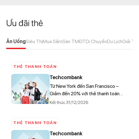
Ưu đãi thẻ
Ăn Uống
Siêu Thị
Mua Sắm
Sàn TMĐT
Di Chuyển
Du Lịch
Giải Trí
THẺ THANH TOÁN
Techcombank
Từ New York đến San Francisco –
Giảm đến 20% với thẻ thanh toán
(thẻ ghi nợ) Techcombank Visa.
Kết thúc 31/12/2026
THẺ THANH TOÁN
Techcombank