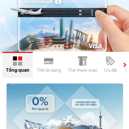
chevron_right
Tổng quan
Thẻ tín dụng
Thẻ thanh toán
Ưu đãi
Ti