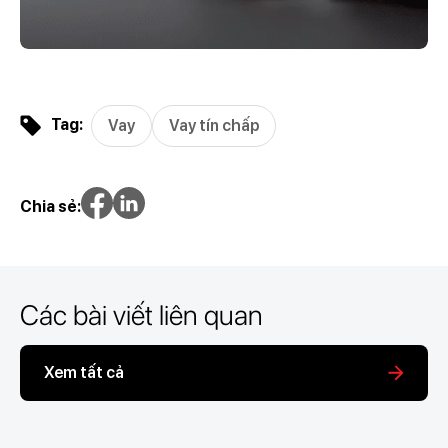
Tag:
Vay
Vay tín chấp
Chia sẻ:
Các bài viết liên quan
Xem tất cả