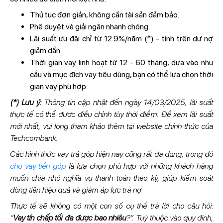
Thủ tục đơn giản, không cần tài sản đảm bảo.
Phê duyệt và giải ngân nhanh chóng.
Lãi suất ưu đãi chỉ từ 12.9%/năm (*) - tính trên dư nợ
giảm dần.
Thời gian vay linh hoạt từ 12 - 60 tháng, dựa vào nhu
cầu và mục đích vay tiêu dùng, bạn có thể lựa chọn thời
gian vay phù hợp.
(*) Lưu ý:
Thông tin cập nhật đến ngày 14/03/2025, lãi suất
thực tế có thể được điều chỉnh tùy thời điểm. Để xem lãi suất
mới nhất, vui lòng tham khảo thêm tại website chính thức của
Techcombank.
Các hình thức vay trả góp hiện nay cũng rất đa dạng, trong đó
cho vay tiền góp
là lựa chọn phù hợp với những khách hàng
muốn chia nhỏ nghĩa vụ thanh toán theo kỳ, giúp kiểm soát
dòng tiền hiệu quả và giảm áp lực trả nợ.
Thực tế sẽ không có một con số cụ thể trả lời cho câu hỏi:
“
Vay tín chấp tối đa được bao nhiêu
?”. Tuỳ thuộc vào quy định,