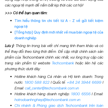
các ngoại tệ mạnh để nắm bắt kịp thời các cơ hội!
>>> Có thể bạn quan tâm:
Tìm hiểu thông tin chi tiết từ A - Z về gửi tiết kiệm
ngoại tệ
[Tổng hợp] Quy định mới nhất về mua bán ngoại tệ của
doanh nghiệp
Lưu ý:
Thông tin trong bài viết chỉ mang tính tham khảo và có
thể thay đổi theo từng thời điểm. Để cập nhật chính sách sản
phẩm của Techcombank chính xác nhất, vui lòng truy cập các
trang sản phẩm từ website
Techcombank
hoặc liên hệ các
phương thức dưới đây:
Hotline khách hàng Cá nhân và Hộ kinh doanh
:
Trong
nước:
1800 588 822
I Quốc tế:
+84 24 3944 6699
I
Email:
call_center@techcombank.com.vn
Hotline khách hàng doanh nghiệp:
1800 6556
I Email:
hotrodoanhnghiep@techcombank.com.vn
Chi nhánh & Phòng giao dịch Techcombank trên toàn