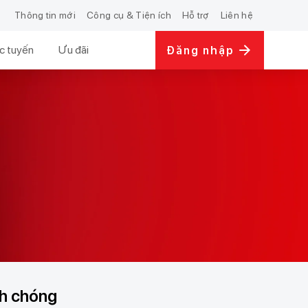
Thông tin mới
Công cụ & Tiện ích
Hỗ trợ
Liên hệ
c tuyến
Ưu đãi
Đăng nhập
nh chóng