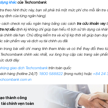
n dụng khác
của Techcombank.
tra theo hình thức này, bạn sẽ phải trả một mức phí cho mỗi lần tra
 quy định của từng ngân hàng).
ẫn cách check nợ xấu ngân hàng bằng các cách
tra cứu khoản vay
b
tra nợ xấu
định kỳ không chỉ giúp bạn hiểu rõ lịch sử tín dụng cá nh
 chính dài hạn. Chủ động kiểm tra và xử lý kịp thời sẽ giúp bạn duy tr
ác sản phẩm vay và dịch vụ tài chính ưu đãi.
n trong bài viết chỉ mang tính tham khảo và có thể thay đổi theo t
Techcombank chính xác nhất, vui lòng truy cập các trang sản phẩ
ức dưới đây:
/phòng giao dịch Techcombank
trên toàn quốc
ách hàng (hotline 24/7):
1800 588822
(trong nước) hoặc
+84 24
techcombank.com.vn
 tạo thành công
 tài chính vẹn toàn