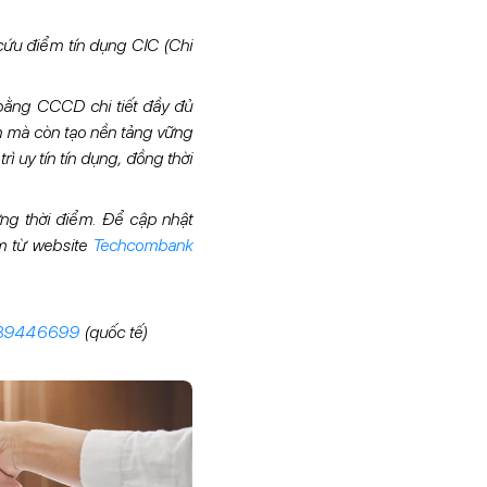
 cứu điểm tín dụng CIC (Chi
ằng CCCD chi tiết đầy đủ
ân mà còn tạo nền tảng vững
ì uy tín tín dụng, đồng thời
ừng thời điểm. Để cập nhật
m từ website
Techcombank
 39446699
(quốc tế)