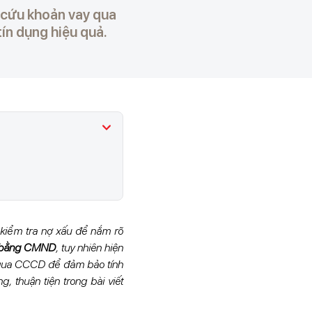
a cứu khoản vay qua
ín dụng hiệu quả.
 kiểm tra nợ xấu để nắm rõ
u bằng CMND
, tuy nhiên hiện
 qua CCCD để đảm bảo tính
thuận tiện trong bài viết