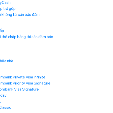
MyCash
ấp trả góp
i không tài sản bảo đảm
hấp
i thế chấp bằng tài sản đảm bảo
chữa nhà
mbank Private Visa Infinite
mbank Priority Visa Signature
ombank Visa Signature
yday
k
lassic