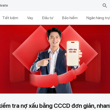
ivate
Tiết kiệm
Vay
Đầu tư
Bảo hiểm
Ngân hàng trự
kiểm tra nợ xấu bằng CCCD đơn giản, nha