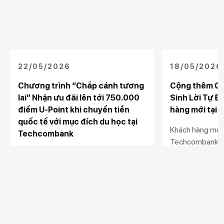
22/05/2026
18/05/2026
Chương trình “Chắp cánh tương
Cộng thêm 0.
lai” Nhận ưu đãi lên tới 750.000
Sinh Lời Tự Đ
điểm U-Point khi chuyển tiền
hàng mới tại
quốc tế với mục đích du học tại
Khách hàng mới 
Techcombank
Techcombank, đ
Từ 25/05/2026 đến 31/08/2026,
Động và kích hoạ
khách hàng thực hiện chuyển tiền
ích với U-Point
quốc tế phục vụ mục đích Du học tại
0.5%/năm so với 
Xem chi tiết
Xem chi tiết
Techcombank có cơ hội nhận thưởng
hành khi đáp ứng
U-Point lên tới 750.000 điểm
duy trì số dư th