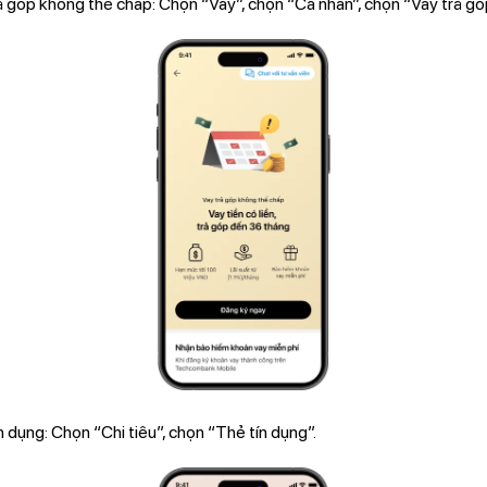
ả góp không thế chấp: Chọn “Vay”, chọn “Cá nhân”, chọn “Vay trả g
 dụng: Chọn “Chi tiêu”, chọn “Thẻ tín dụng”.