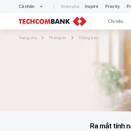
expand_more
Cá nhân
Khám phá:
Inspire
Priority
Pr
Chi tiêu
Trang chủ
Thông tin
Thông báo
Ra mắt tính n