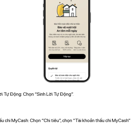
ời Tự Động: Chọn “Sinh Lời Tự Động”.
ấu chi MyCash: Chọn “Chi tiêu”, chọn “Tài khoản thấu chi MyCash”