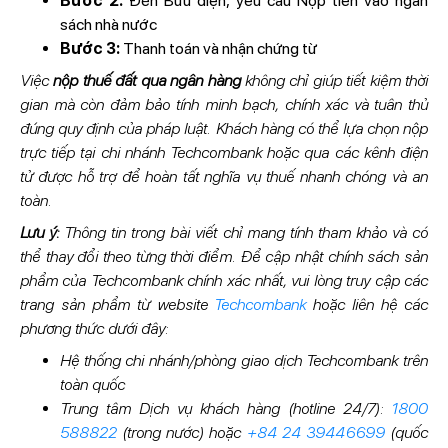
Bước 2:
Đến Bưu điện, yêu cầu Nộp tiền vào ngân
sách nhà nước
Bước 3:
Thanh toán và nhận chứng từ
Việc
nộp thuế đất qua ngân hàng
không chỉ giúp tiết kiệm thời
gian mà còn đảm bảo tính minh bạch, chính xác và tuân thủ
đúng quy định của pháp luật. Khách hàng có thể lựa chọn nộp
trực tiếp tại chi nhánh Techcombank hoặc qua các kênh điện
tử được hỗ trợ để hoàn tất nghĩa vụ thuế nhanh chóng và an
toàn.
Lưu ý:
Thông tin trong bài viết chỉ mang tính tham khảo và có
thể thay đổi theo từng thời điểm. Để cập nhật chính sách sản
phẩm của Techcombank chính xác nhất, vui lòng truy cập các
trang sản phẩm từ website
Techcombank
hoặc liên hệ các
phương thức dưới đây:
Hệ thống chi nhánh/phòng giao dịch Techcombank trên
toàn quốc
Trung tâm Dịch vụ khách hàng (hotline 24/7):
1800
588822
(trong nước) hoặc
+84 24 39446699
(quốc