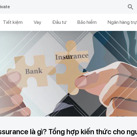
ivate
Tiết kiệm
Vay
Đầu tư
Bảo hiểm
Ngân hàng trự
surance là gì? Tổng hợp kiến thức cho ng