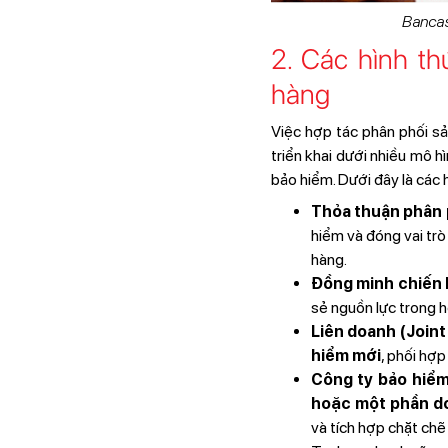
Bancas
2. Các hình t
hàng
Việc hợp tác phân phối s
triển khai dưới nhiều mô 
bảo hiểm. Dưới đây là các 
Thỏa thuận phân 
hiểm và đóng vai tr
hàng.
Đồng minh chiến l
sẻ nguồn lực trong 
Liên doanh (Joint
hiểm mới
, phối hợ
Công ty bảo hiể
hoặc một phần d
và tích hợp chặt chẽ 