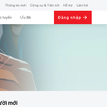
Thông tin mới
Công cụ & Tiện ích
Hỗ trợ
Liên hệ
c tuyến
Ưu đãi
Đăng nhập
ười mới