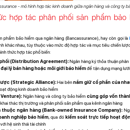
surance - mô hình hợp tác kinh doanh giữa ngân hàng và công ty b
hức hợp tác phân phối sản phẩm bảo
ản phẩm bảo hiểm qua ngân hàng (Bancassurance), hay còn gọi là
hình khác nhau, tùy thuộc vào mức độ hợp tác và mục tiêu chiến lượ
hình thức hợp tác phổ biến:
phối (Distribution Agreement):
Ngân hàng ký thỏa thuận phân 
ò
đại lý bán hàng hoặc môi giới bảo hiểm
để tận dụng mạng lưới
ược (Strategic Alliance):
Hai bên
nắm giữ cổ phần của nha
hoạt động kinh doanh bảo hiểm
 Venture):
Ngân hàng và công ty bảo hiểm
cùng góp vốn thàn
p khai thác thị trường và phân phối sản phẩm qua kênh ngân hàng
m thuộc ngân hàng (Bank-owned Insurance Company):
Ng
oanh nghiệp bảo hiểm
, qua đó
kiểm soát trực tiếp hoạt độ
với hệ sinh thái tài chính