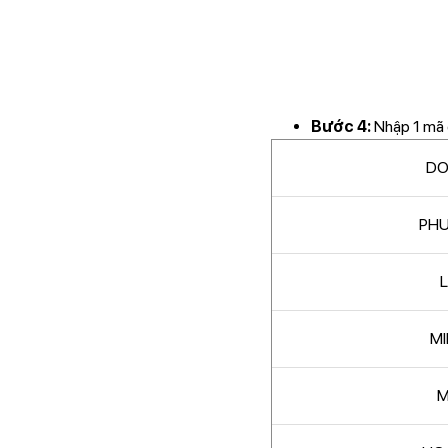
Bước 4:
Nhập 1 mã g
D
PH
M
M