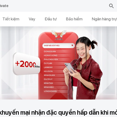
ivate
Tiết kiệm
Vay
Đầu tư
Bảo hiểm
Ngân hàng trự
khuyến mại nhận đặc quyền hấp dẫn khi mở