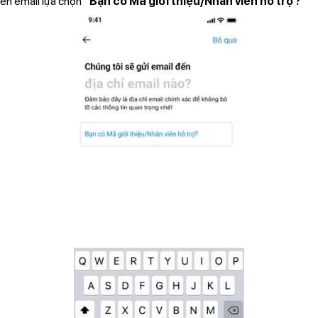
ền email lựa chọn
“Bạn có Mã giới thiệu/Nhân viên hỗ trợ?”