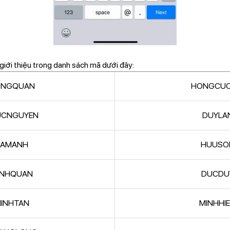
iới thiệu trong danh sách mã dưới đây:
ONGQUAN
HONGCU
UCNGUYEN
DUYLA
LAMANH
HUUSO
INHQUAN
DUCDU
INHTAN
MINHHI