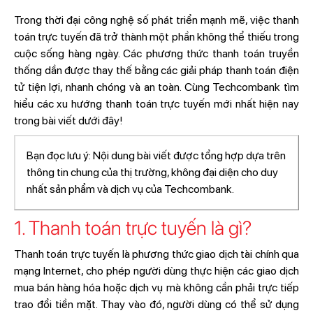
Trong thời đại công nghệ số phát triển mạnh mẽ, việc thanh
toán trực tuyến đã trở thành một phần không thể thiếu trong
cuộc sống hàng ngày. Các phương thức thanh toán truyền
thống dần được thay thế bằng các giải pháp thanh toán điện
tử tiện lợi, nhanh chóng và an toàn. Cùng Techcombank tìm
hiểu các xu hướng thanh toán trực tuyến mới nhất hiện nay
trong bài viết dưới đây!
Bạn đọc lưu ý: Nội dung bài viết được tổng hợp dựa trên
thông tin chung của thị trường, không đại diện cho duy
nhất sản phẩm và dịch vụ của Techcombank.
1. Thanh toán trực tuyến là gì?
Thanh toán trực tuyến là phương thức giao dịch tài chính qua
mạng Internet, cho phép người dùng thực hiện các giao dịch
mua bán hàng hóa hoặc dịch vụ mà không cần phải trực tiếp
trao đổi tiền mặt. Thay vào đó, người dùng có thể sử dụng