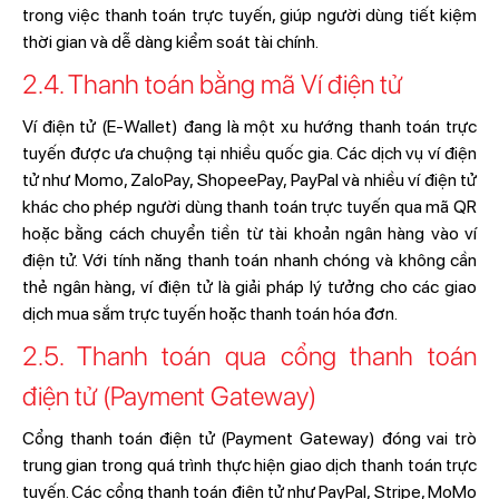
trong việc thanh toán trực tuyến, giúp người dùng tiết kiệm
thời gian và dễ dàng kiểm soát tài chính.
2.4. Thanh toán bằng mã Ví điện tử
Ví điện tử (E-Wallet) đang là một xu hướng thanh toán trực
tuyến được ưa chuộng tại nhiều quốc gia. Các dịch vụ ví điện
tử như Momo, ZaloPay, ShopeePay, PayPal và nhiều ví điện tử
khác cho phép người dùng thanh toán trực tuyến qua mã QR
hoặc bằng cách chuyển tiền từ tài khoản ngân hàng vào ví
điện tử. Với tính năng thanh toán nhanh chóng và không cần
thẻ ngân hàng, ví điện tử là giải pháp lý tưởng cho các giao
dịch mua sắm trực tuyến hoặc thanh toán hóa đơn.
2.5. Thanh toán qua cổng thanh toán
điện tử (Payment Gateway)
Cổng thanh toán điện tử (Payment Gateway) đóng vai trò
trung gian trong quá trình thực hiện giao dịch thanh toán trực
tuyến. Các cổng thanh toán điện tử như PayPal, Stripe, MoMo