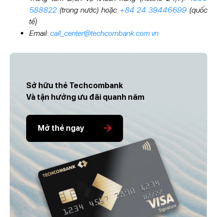
588822
(trong nước) hoặc
+84 24 39446699
(quốc
tế)
Email:
call_center@techcombank.com.vn
Sở hữu thẻ Techcombank
Và tận hưởng ưu đãi quanh năm
Mở thẻ ngay