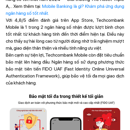
A,... Xem thêm tại:
Mobile Banking là gì? Khám phá ứng dụng
ngân hàng số tốt nhất.
Với 4,8/5 điểm đánh giá trên App Store, Techcombank
Mobile là 1 trong 2 ngân hàng số nhận được lượt bình chọn
tốt nhất từ khách hàng tính đến thời điểm hiện tại. Điều này
cho thấy sự hài lòng cao từ người dùng nhờ trải nghiệm mượt
mà, giao diện thân thiện và nhiều tính năng ưu việt.
Bên cạnh sự tiện lợi, Techcombank Mobile còn đặt tiêu chuẩn
bảo mật lên hàng đầu. Ngân hàng số sử dụng phương thức
bảo mật tiên tiến FIDO UAF (Fast Identity Online Universal
Authentication Framework), giúp bảo vệ tối đa mọi giao dịch
của khách hàng.