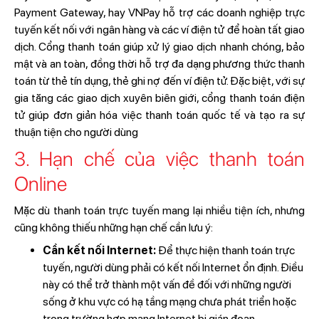
Payment Gateway, hay VNPay hỗ trợ các doanh nghiệp trực
tuyến kết nối với ngân hàng và các ví điện tử để hoàn tất giao
dịch. Cổng thanh toán giúp xử lý giao dịch nhanh chóng, bảo
mật và an toàn, đồng thời hỗ trợ đa dạng phương thức thanh
toán từ thẻ tín dụng, thẻ ghi nợ đến ví điện tử. Đặc biệt, với sự
gia tăng các giao dịch xuyên biên giới, cổng thanh toán điện
tử giúp đơn giản hóa việc thanh toán quốc tế và tạo ra sự
thuận tiện cho người dùng
3. Hạn chế của việc thanh toán
Online
Mặc dù thanh toán trực tuyến mang lại nhiều tiện ích, nhưng
cũng không thiếu những hạn chế cần lưu ý:
Cần kết nối Internet:
Để thực hiện thanh toán trực
tuyến, người dùng phải có kết nối Internet ổn định. Điều
này có thể trở thành một vấn đề đối với những người
sống ở khu vực có hạ tầng mạng chưa phát triển hoặc
trong trường hợp mạng Internet bị gián đoạn.