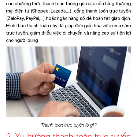
các phương thức thanh toán thông qua các nền tảng thương
mại điện tử (Shopee, Lazada,...), cổng thanh toán trực tuyến
(ZaloPay, PayPal,...) hoặc ngân hàng số để hoàn tất giao dịch.
Hình thức thanh toán này đã giúp đơn giản hóa việc mua sắm
trực tuyến, giảm thiểu việc di chuyển và nâng cao sự tiện lợi
cho người dùng.
Thanh toán trực tuyến là gì?
2. Xu hướng thanh toán trực tuyến