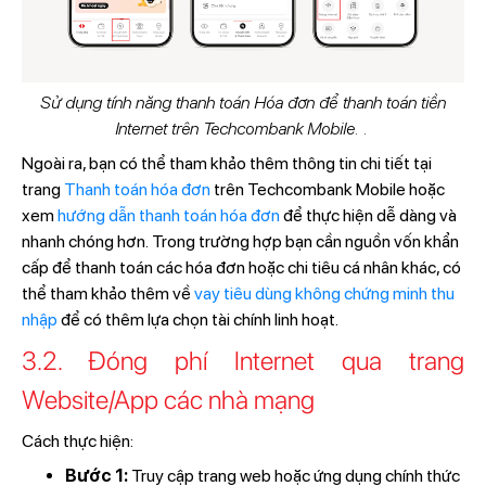
Sử dụng tính năng thanh toán Hóa đơn để thanh toán tiền
Internet trên Techcombank Mobile. .
Ngoài ra, bạn có thể tham khảo thêm thông tin chi tiết tại
trang
Thanh toán hóa đơn
trên Techcombank Mobile hoặc
xem
hướng dẫn thanh toán hóa đơn
để thực hiện dễ dàng và
nhanh chóng hơn. Trong trường hợp bạn cần nguồn vốn khẩn
cấp để thanh toán các hóa đơn hoặc chi tiêu cá nhân khác, có
thể tham khảo thêm về
vay tiêu dùng không chứng minh thu
nhập
để có thêm lựa chọn tài chính linh hoạt.
3.2. Đóng phí Internet qua trang
Website/App các nhà mạng
Cách thực hiện:
Bước 1:
Truy cập trang web hoặc ứng dụng chính thức