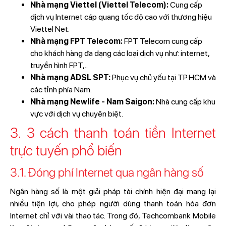
Nhà mạng Viettel (Viettel Telecom):
Cung cấp
dịch vụ Internet cáp quang tốc độ cao với thương hiệu
Viettel Net.
Nhà mạng FPT Telecom:
FPT Telecom cung cấp
cho khách hàng đa dạng các loại dịch vụ như: internet,
truyền hình FPT,..
Nhà mạng ADSL SPT:
Phục vụ chủ yếu tại TP.HCM và
các tỉnh phía Nam.
Nhà mạng Newlife - Nam Saigon:
Nhà cung cấp khu
vực với dịch vụ chuyên biệt.
3. 3 cách thanh toán tiền Internet
trực tuyến phổ biến
3.1. Đóng phí Internet qua ngân hàng số
Ngân hàng số là một giải pháp tài chính hiện đại mang lại
nhiều tiện lợi, cho phép người dùng thanh toán hóa đơn
Internet chỉ với vài thao tác. Trong đó, Techcombank Mobile