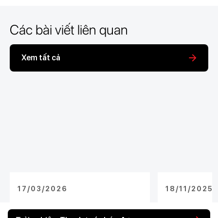
Các bài viết liên quan
Xem tất cả
17/03/2026
18/11/2025
6 Cách tra cứu hoá đơn tiền điện
3 cách thanh 