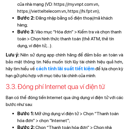
của nhà mạng (VD: https://my.vnpt.com.vn,
https://vietteltelecom.vn, https://hi.fpt.vn);
Bước 2:
Đăng nhập bằng số điện thoại/mã khách
hàng;
Bước 3:
Vào mục “Hóa đơn” > Kiểm tra và chọn thanh
toán > Chọn hình thức thanh toán (thẻ ATM, thẻ tín
dụng, ví điện tử,...).
Lưu ý:
Nên sử dụng app chính hãng để đảm bảo an toàn và
bảo mật thông tin. Nếu muốn tích lũy tài chính hiệu quả hơn,
hãy tìm hiểu về
cách tính lãi suất tiết kiệm
để lựa chọn kỳ
hạn gửi phù hợp với mục tiêu tài chính của mình.
3.3. Đóng phí Internet qua ví điện tử
Bạn có thể đóng tiền Internet qua ứng dụng ví điện tử với các
bước như sau:
Bước 1:
Mở ứng dụng ví điện tử > Chọn “Thanh toán
hóa đơn” > chọn “Internet”;
Bước 2:
Chọn “Thanh toán hóa đơn” > Chọn nhà