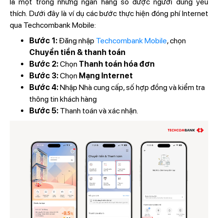
là một trong những ngân hàng số được người dùng yêu
thích. Dưới đây là ví dụ các bước thực hiện đóng phí Internet
qua Techcombank Mobile:
Bước 1:
Đăng nhập
Techcombank Mobile
, chọn
Chuyển tiền & thanh toán
Bước 2:
Chọn
Thanh toán hóa đơn
Bước 3:
Chọn
Mạng Internet
Bước 4:
Nhập Nhà cung cấp, số hợp đồng và kiểm tra
thông tin khách hàng
Bước 5:
Thanh toán và xác nhận.