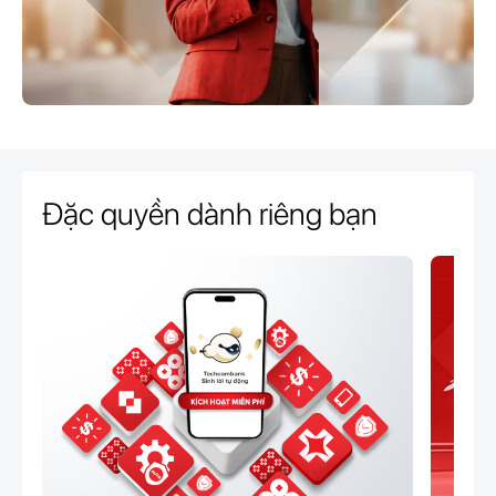
Đặc quyền dành riêng bạn
TÀI 