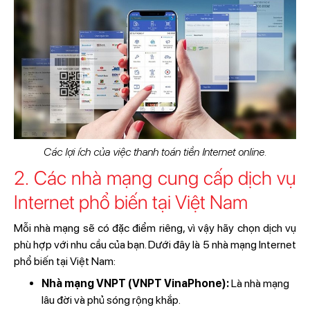
Các lợi ích của việc thanh toán tiền Internet online.
2. Các nhà mạng cung cấp dịch vụ
Internet phổ biến tại Việt Nam
Mỗi nhà mạng sẽ có đặc điểm riêng, vì vậy hãy chọn dịch vụ
phù hợp với nhu cầu của bạn. Dưới đây là 5 nhà mạng Internet
phổ biến tại Việt Nam:
Nhà mạng VNPT (VNPT VinaPhone):
Là nhà mạng
lâu đời và phủ sóng rộng khắp.