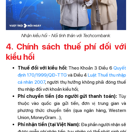
Nhận kiều hối - Nối tình thân với Techcombank.
4. Chính sách thuế phí đối với
kiều hối
Thuế đối với kiều hối:
Theo Khoản 3 Điều 6
Quyết
định 170/1999/QĐ-TTG
và Điều 4
Luật Thuế thu nhập
cá nhân 2007
, người thụ hưởng không phải đóng thuế
thu nhập đối với khoản kiều hối;
Phí chuyển tiền (do người gửi thanh toán):
Tùy
thuộc vào quốc gia gửi tiền, đơn vị trung gian và
phương thức chuyển tiền (qua ngân hàng, Western
Union, MoneyGram…);
Phí nhận tiền (tại Việt Nam):
Đa phần người nhận sẽ
được miễn phí nhận tiền, tuy nhiên có thể phát sinh phí