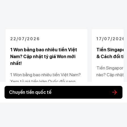
22/07/2026
17/07/2026
1 Won bằng bao nhiêu tiền Việt
Tiền Singapore
Nam? Cập nhật tỷ giá Won mới
& Cách đổi ti
nhất!
Tiền Singapore
1 Won bằng bao nhiêu tiền Việt Nam?
nào? Cập nhật tỷ
Xem tỷ giá tiền Hàn Quốc đổi sang
VND mới nhất v
tiền Việt Nam mới nhất và cách nhận
tiền, nhận kiều 
Xem chi tiết
Xem chi tiết
Chuyển tiền quốc tế
và chuyển tiền trong bài viết này của
pháp.
Techcombank.
Khách hàng cá nhân
Khách hàng doanh
Liên kết khác