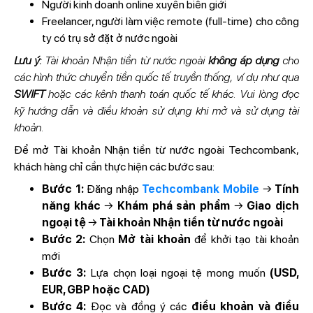
Người kinh doanh online xuyên biên giới
Freelancer, người làm việc remote (full-time) cho công
ty có trụ sở đặt ở nước ngoài
Lưu ý:
Tài khoản Nhận tiền từ nước ngoài
không áp dụng
cho
các hình thức chuyển tiền quốc tế truyền thống, ví dụ như qua
SWIFT
hoặc các kênh thanh toán quốc tế khác. Vui lòng đọc
kỹ hướng dẫn và điều khoản sử dụng khi mở và sử dụng tài
khoản.
Để mở Tài khoản Nhận tiền từ nước ngoài Techcombank,
khách hàng chỉ cần thực hiện các bước sau:
Bước 1:
Đăng nhập
Techcombank Mobile
→
Tính
năng khác
→
Khám phá sản phẩm
→
Giao dịch
ngoại tệ
→
Tài khoản Nhận tiền từ nước ngoài
Bước 2:
Chọn
Mở tài khoản
để khởi tạo tài khoản
mới
Bước 3:
Lựa chọn loại ngoại tệ mong muốn
(USD,
EUR, GBP hoặc CAD)
Bước 4:
Đọc và đồng ý các
điều khoản và điều