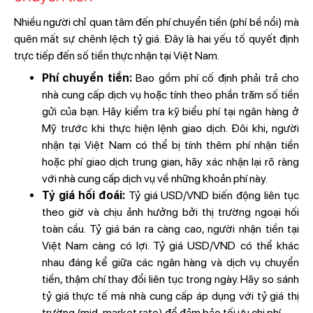
Nhiều người chỉ quan tâm đến phí chuyển tiền (phí bề nổi) mà
quên mất sự chênh lệch tỷ giá. Đây là hai yếu tố quyết định
trực tiếp đến số tiền thực nhận tại Việt Nam.
Phí chuyển tiền:
Bao gồm phí cố định phải trả cho
nhà cung cấp dịch vụ hoặc tính theo phần trăm số tiền
gửi của bạn. Hãy kiểm tra kỹ biểu phí tại ngân hàng ở
Mỹ trước khi thực hiện lệnh giao dịch. Đôi khi, người
nhận tại Việt Nam có thể bị tính thêm phí nhận tiền
hoặc phí giao dịch trung gian, hãy xác nhận lại rõ ràng
với nhà cung cấp dịch vụ về những khoản phí này.
Tỷ giá hối đoái:
Tỷ giá USD/VND biến động liên tục
theo giờ và chịu ảnh hưởng bởi thị trường ngoại hối
toàn cầu. Tỷ giá bán ra càng cao, người nhận tiền tại
Việt Nam càng có lợi. Tỷ giá USD/VND có thể khác
nhau đáng kể giữa các ngân hàng và dịch vụ chuyển
tiền, thậm chí thay đổi liên tục trong ngày. Hãy so sánh
tỷ giá thực tế mà nhà cung cấp áp dụng với tỷ giá thị
trường (mid-market rate) để đảm bảo tối ưu chi phí.