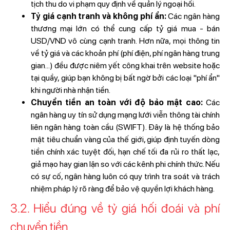
tịch thu do vi phạm quy định về quản lý ngoại hối.
Tỷ giá cạnh tranh và không phí ẩn:
Các ngân hàng
thương mại lớn có thể cung cấp tỷ giá mua - bán
USD/VND vô cùng cạnh tranh. Hơn nữa, mọi thông tin
về tỷ giá và các khoản phí (phí điện, phí ngân hàng trung
gian...) đều được niêm yết công khai trên website hoặc
tại quầy, giúp bạn không bị bất ngờ bởi các loại "phí ẩn"
khi người nhà nhận tiền.
Chuyển tiền an toàn với độ bảo mật cao:
Các
ngân hàng uy tín sử dụng mạng lưới viễn thông tài chính
liên ngân hàng toàn cầu (SWIFT). Đây là hệ thống bảo
mật tiêu chuẩn vàng của thế giới, giúp định tuyến dòng
tiền chính xác tuyệt đối, hạn chế tối đa rủi ro thất lạc,
giả mạo hay gian lận so với các kênh phi chính thức. Nếu
có sự cố, ngân hàng luôn có quy trình tra soát và trách
nhiệm pháp lý rõ ràng để bảo vệ quyền lợi khách hàng.
3.2. Hiểu đúng về tỷ giá hối đoái và phí
chuyển tiền