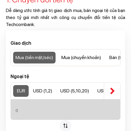
Dễ dàng ước tính giá trị giao dịch mua, bán ngoại tệ của bạn
theo tỷ giá mới nhất với công cụ chuyển đổi tiền tệ của
Techcombank.
Giao dịch
Mua (tiền mặt/séc)
Mua (chuyển khoản)
Bán (tiền 
Ngoại tệ
chevron_right
EUR
USD (1,2)
USD (5,10,20)
USD (50,100)