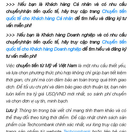
>>> Nếu bạn là Khách hàng Cá nhân và có nhu cầu
chuyển/nhận tiền quốc tế, hãy truy cập trang
Chuyển tiền
quốc tế cho Khách hàng Cá nhân
để tìm hiểu và đăng ký tư
vấn miễn phí!
>>> Nếu bạn là Khách hàng Doanh nghiệp và có nhu cầu
chuyển/nhận tiền quốc tế, hãy truy cập trang
Chuyển tiền
quốc tế cho Khách hàng Doanh nghiệp
để tìm hiểu và đăng ký
tư vấn miễn phí!
Việc
chuyển tiền từ Mỹ về Việt Nam
là một nhu cầu thiết yếu,
và lựa chọn phương thức phù hợp không chỉ giúp bạn tiết kiệm
thời gian, chi phí mà còn đảm bảo an toàn trong quá trình giao
dịch. Để tối ưu chi phí và đảm bảo giao dịch thuận lợi, bạn nên
luôn kiểm tra tỷ giá USD/VND mới nhất, so sánh phí chuyển
và chọn đơn vị uy tín, minh bạch.
Lưu ý:
Thông tin trong bài viết chỉ mang tính tham khảo và có
thể thay đổi theo từng thời điểm. Để cập nhật chính sách sản
phẩm của Techcombank chính xác nhất, vui lòng truy cập các
trang sản phẩm từ website
Techcombank
hoặc liên hệ các