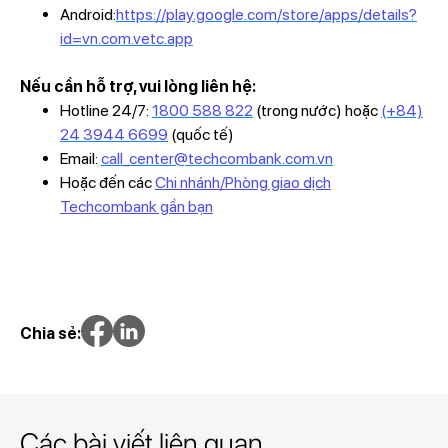
Android:
https://play.google.com/store/apps/details?
id=vn.com.vetc.app
Nếu cần hỗ trợ, vui lòng liên hệ:
Hotline 24/7:
1800 588 822
(trong nước) hoặc
(+84)
24 3944 6699
(quốc tế)
Email:
call_center@techcombank.com.vn
Hoặc đến các
Chi nhánh/Phòng giao dịch
Techcombank gần bạn
Chia sẻ:
Các bài viết liên quan