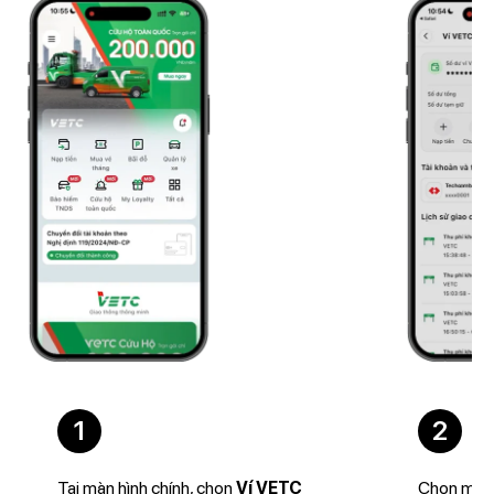
1
2
Tại màn hình chính, chọn
Ví VETC
Chọn mụ