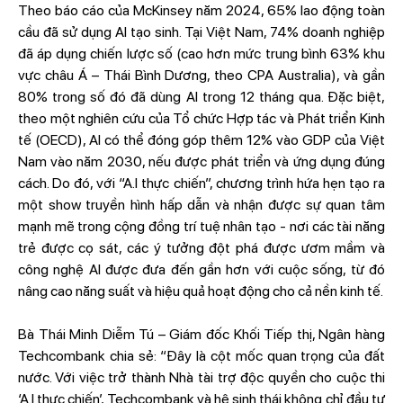
Theo báo cáo của McKinsey năm 2024, 65% lao động toàn
cầu đã sử dụng AI tạo sinh. Tại Việt Nam, 74% doanh nghiệp
đã áp dụng chiến lược số (cao hơn mức trung bình 63% khu
vực châu Á – Thái Bình Dương, theo CPA Australia), và gần
80% trong số đó đã dùng AI trong 12 tháng qua. Đặc biệt,
theo một nghiên cứu của Tổ chức Hợp tác và Phát triển Kinh
tế (OECD), AI có thể đóng góp thêm 12% vào GDP của Việt
Nam vào năm 2030, nếu được phát triển và ứng dụng đúng
cách. Do đó, với “A.I thực chiến”, chương trình hứa hẹn tạo ra
một show truyền hình hấp dẫn và nhận được sự quan tâm
mạnh mẽ trong cộng đồng trí tuệ nhân tạo - nơi các tài năng
trẻ được cọ sát, các ý tưởng đột phá được ươm mầm và
công nghệ AI được đưa đến gần hơn với cuộc sống, từ đó
nâng cao năng suất và hiệu quả hoạt động cho cả nền kinh tế.
Bà Thái Minh Diễm Tú – Giám đốc Khối Tiếp thị, Ngân hàng
Techcombank chia sẻ: “Đây là cột mốc quan trọng của đất
nước. Với việc trở thành Nhà tài trợ độc quyền cho cuộc thi
‘A.I thực chiến’, Techcombank và hệ sinh thái không chỉ đầu tư