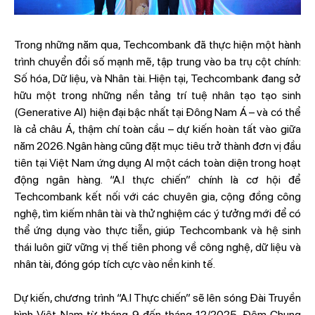
Trong những năm qua, Techcombank đã thực hiện một hành
trình chuyển đổi số mạnh mẽ, tập trung vào ba trụ cột chính:
Số hóa, Dữ liệu, và Nhân tài. Hiện tại, Techcombank đang sở
hữu một trong những nền tảng trí tuệ nhân tạo tạo sinh
(Generative AI) hiện đại bậc nhất tại Đông Nam Á – và có thể
là cả châu Á, thậm chí toàn cầu – dự kiến hoàn tất vào giữa
năm 2026. Ngân hàng cũng đặt mục tiêu trở thành đơn vị đầu
tiên tại Việt Nam ứng dụng AI một cách toàn diện trong hoạt
động ngân hàng. “A.I thực chiến” chính là cơ hội để
Techcombank kết nối với các chuyên gia, cộng đồng công
nghệ, tìm kiếm nhân tài và thử nghiệm các ý tưởng mới để có
thể ứng dụng vào thực tiễn, giúp Techcombank và hệ sinh
thái luôn giữ vững vị thế tiên phong về công nghệ, dữ liệu và
nhân tài, đóng góp tích cực vào nền kinh tế.
Dự kiến, chương trình “A.I Thực chiến” sẽ lên sóng Đài Truyền
hình Việt Nam từ tháng 9 đến tháng 12/2025. Đêm Chung