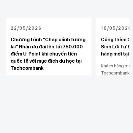
22/05/2026
18/05/2026
Chương trình “Chắp cánh tương
Cộng thêm 0.
lai” Nhận ưu đãi lên tới 750.000
Sinh Lời Tự Đ
điểm U-Point khi chuyển tiền
hàng mới tại
quốc tế với mục đích du học tại
Khách hàng mới 
Techcombank
Techcombank, đ
Từ 25/05/2026 đến 31/08/2026,
Động và kích hoạ
khách hàng thực hiện chuyển tiền
ích với U-Point
quốc tế phục vụ mục đích Du học tại
0.5%/năm so với 
Xem chi tiết
Xem chi tiết
Techcombank có cơ hội nhận thưởng
hành khi đáp ứng
U-Point lên tới 750.000 điểm
duy trì số dư th
Khách hàng cá nhân
Khách hàng doanh
Liên kết khác