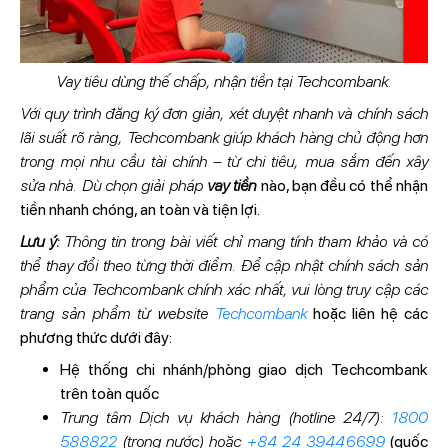
Vay tiêu dùng thế chấp, nhận tiền tại Techcombank.
Với quy trình đăng ký đơn giản, xét duyệt nhanh và chính sách
lãi suất rõ ràng, Techcombank giúp khách hàng chủ động hơn
trong mọi nhu cầu tài chính – từ chi tiêu, mua sắm đến xây
sửa nhà. Dù chọn giải pháp
vay tiền
nào, bạn đều có thể nhận
tiền nhanh chóng, an toàn và tiện lợi.
Lưu ý:
Thông tin trong bài viết chỉ mang tính tham khảo và có
thể thay đổi theo từng thời điểm. Để cập nhật chính sách sản
phẩm của Techcombank chính xác nhất, vui lòng truy cập các
trang sản phẩm từ website
Techcombank
hoặc liên hệ các
phương thức dưới đây:
Hệ thống chi nhánh/phòng giao dịch Techcombank
trên toàn quốc
Trung tâm Dịch vụ khách hàng (hotline 24/7):
1800
588822
(trong nước) hoặc
+84 24 39446699
(quốc