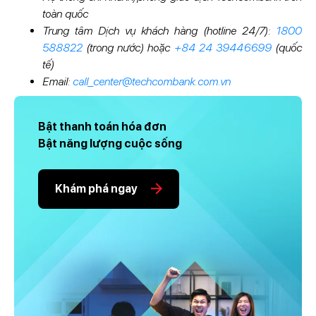
toàn quốc
Trung tâm Dịch vụ khách hàng (hotline 24/7):
1800
588822
(trong nước) hoặc
+84 24 39446699
(quốc
tế)
Email:
call_center@techcombank.com.vn
Bật thanh toán hóa đơn
Bật năng lượng cuộc sống
Khám phá ngay