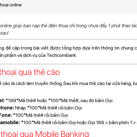
thoại online
online giúp bạn nạp thẻ điện thoại chỉ trong chưa đầy 1 phút thao tác
 sau!
ng đề cập trong bài viết được tổng hợp dựa trên thông tin chung c
sản phẩm và dịch vụ của Techcombank.
 thoại qua thẻ cào
ẻ cào là cách làm truyền thống. Sau khi mua thẻ cào tại cửa hàng, 
el:
*199*Mã thẻ# hoặc *100*Mã thẻ#, sau đó bấm Gọi
phone:
Nhập *100*Mã thẻ# rồi bấm Gọi
Fone:
*100*Mã thẻ# rồi bấm Gọi
namobile:
*100*Mã thẻ# rồi bấm Gọi hoặc Gọi 188 > bấm phím 1 >
 thoại qua Mobile Banking