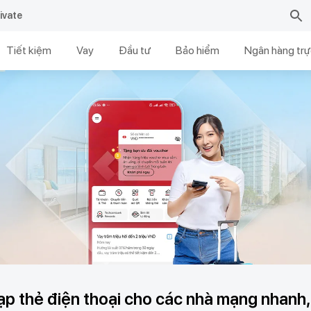
ivate
Tiết kiệm
Vay
Đầu tư
Bảo hiểm
Ngân hàng trự
ạp thẻ điện thoại cho các nhà mạng nhanh,