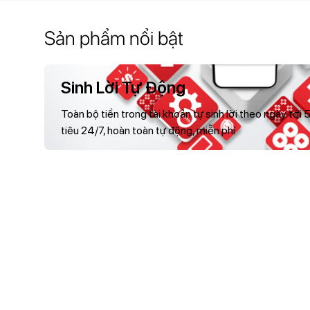
Sản phẩm nổi bật
Sinh Lời Tự Động​
Toàn bộ tiền trong tài khoản tự sinh lời theo ngày tớ
tiêu 24/7, hoàn toàn tự động, miễn phí