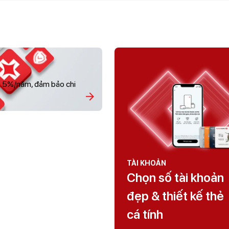
i 5.5%/năm, đảm bảo chi
TÀI KHOẢN
Chọn số tài khoản
đẹp & thiết kế thẻ
cá tính