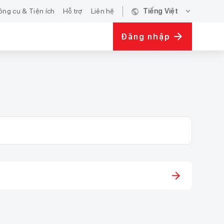
public
expand_more
ông cụ & Tiện ích
Hỗ trợ
Liên hệ
Tiếng Việt
Đăng nhập