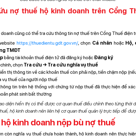
cứu nợ thuế hộ kinh doanh trên Cổng T
h doanh cũng có thể tra cứu thông tin nợ thuế trên Cổng Thuế điện 
website
https://thuedientu.gdt.gov.vn/
, chọn
Cá nhân
hoặc
Hộ, 
ộng TMĐT
ập
bằng tài khoản thuế điện tử đã đăng ký hoặc
Đăng ký
chính, chọn
Tra cứu → Tra cứu nghĩa vụ thuế
ển thị thông tin về các khoản thuế còn phải nộp, tiền chậm nộp (nếu 
a vụ thuế của người nộp thuế
hông tin trên hệ thống với chứng từ nộp thuế đã thực hiện để xác 
hoản phát sinh bất thường
o diện hiển thị có thể được cơ quan thuế điều chỉnh theo từng thời
huế, hộ kinh doanh nên liên hệ cơ quan thuế quản lý trực tiếp để được
hộ kinh doanh nộp bù nợ thuế
iện còn nghĩa vụ thuế chưa hoàn thành, hộ kinh doanh nên thực h