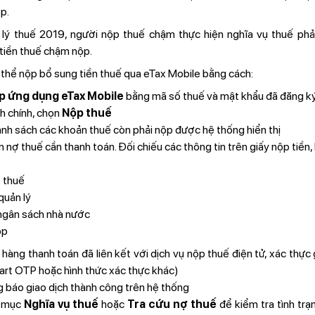
p.
lý thuế 2019, người nộp thuế chậm thực hiện nghĩa vụ thuế phả
 tiền thuế chậm nộp.
 thể nộp bổ sung tiền thuế qua eTax Mobile bằng cách:
p ứng dụng eTax Mobile
bằng mã số thuế và mật khẩu đã đăng k
h chính, chọn
Nộp thuế
anh sách các khoản thuế còn phải nộp được hệ thống hiển thị
nợ thuế cần thanh toán. Đối chiếu các thông tin trên giấy nộp tiền
 thuế
quản lý
ngân sách nhà nước
ộp
hàng thanh toán đã liên kết với dịch vụ nộp thuế điện tử, xác thực
rt OTP hoặc hình thức xác thực khác)
 báo giao dịch thành công trên hệ thống
i mục
Nghĩa vụ thuế
hoặc
Tra cứu nợ thuế
để kiểm tra tình trạ