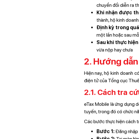
chuyển đổi diễn ra t
Khi nhận được th
thành, hộ kinh doanh
Định kỳ trong quá
một lần hoặc sau mỗi
Sau khi thực hiện
vừa nộp hay chưa
2. Hướng dẫn 
Hiện nay, hộ kinh doanh c
điện tử của Tổng cục Thuế
2.1. Cách tra c
eTax Mobile là ứng dụng do
tuyến, trong đó có chức nă
Các bước thực hiện cách t
Bước 1:
Đăng nhập 
Bước 2:
Tại màn hì