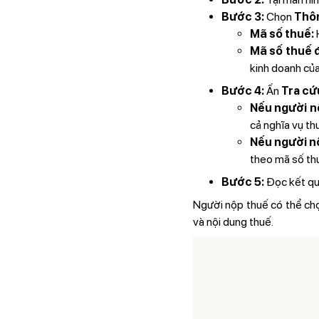
Bước 3:
Chọn
Thôn
Mã số thuế:
Mã số thuế đ
kinh doanh củ
Bước 4:
Ấn
Tra cứ
Nếu người n
cả nghĩa vụ t
Nếu người n
theo mã số th
Bước 5:
Đọc kết qu
Người nộp thuế có thể chọ
và nội dung thuế.