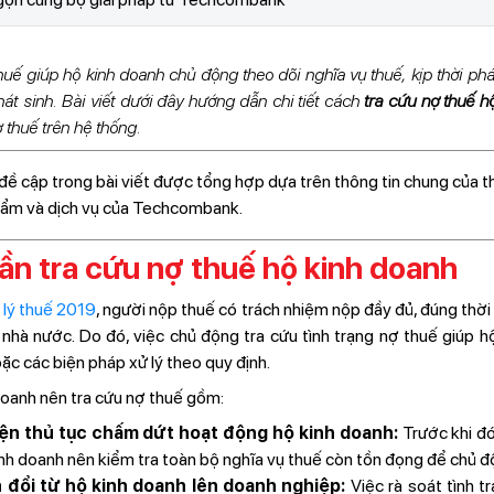
uế giúp hộ kinh doanh chủ động theo dõi nghĩa vụ thuế, kịp thời ph
t sinh. Bài viết dưới đây hướng dẫn chi tiết cách
tra cứu nợ thuế 
ợ thuế trên hệ thống.
đề cập trong bài viết được tổng hợp dựa trên thông tin chung của th
hẩm và dịch vụ của Techcombank.
cần tra cứu nợ thuế hộ kinh doanh
 lý thuế 2019
, người nộp thuế có trách nhiệm nộp đầy đủ, đúng thời
nhà nước. Do đó, việc chủ động tra cứu tình trạng nợ thuế giúp hộ
ặc các biện pháp xử lý theo quy định.
doanh nên tra cứu nợ thuế gồm:
iện thủ tục chấm dứt hoạt động hộ kinh doanh:
Trước khi đ
nh doanh nên kiểm tra toàn bộ nghĩa vụ thuế còn tồn đọng để chủ đ
 đổi từ hộ kinh doanh lên doanh nghiệp:
Việc rà soát tình t