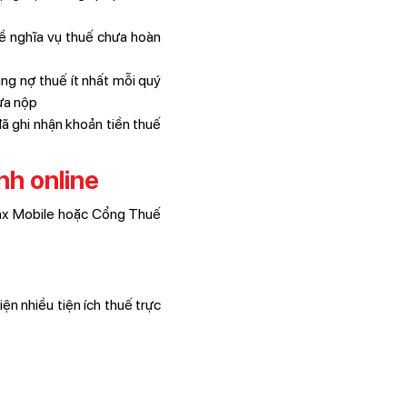
 nghĩa vụ thuế chưa hoàn
ạng nợ thuế ít nhất mỗi quý
hưa nộp
đã ghi nhận khoản tiền thuế
nh online
eTax Mobile hoặc Cổng Thuế
e
ện nhiều tiện ích thuế trực