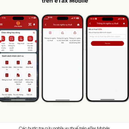
Các bước tra cứu nghĩa vụ thuế trên eTax Mobile.