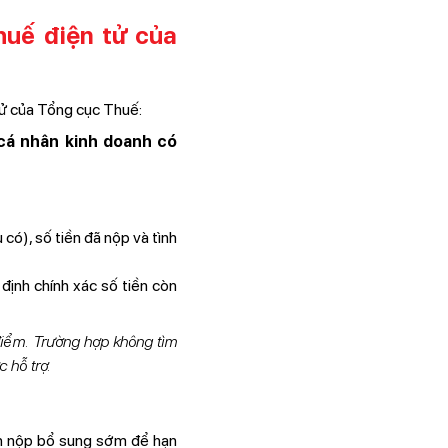
huế điện tử của
tử của Tổng cục Thuế:
cá nhân kinh doanh có
có), số tiền đã nộp và tình
định chính xác số tiền còn
 điểm. Trường hợp không tìm
 hỗ trợ.
iện nộp bổ sung sớm để hạn