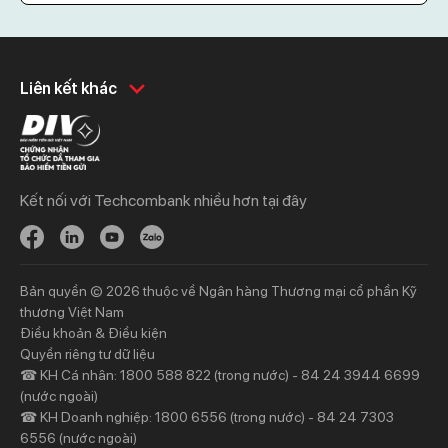
Khách hàng cá nhân
Khách hàng doanh
Liên kết khác
nghiệp
Chi tiêu
Quản trị hàng ngày
Tiết kiệm
Vay
Vay
Kết nối với Techcombank nhiều hơn tại đây
Thương mại
Đầu tư
Nguồn vốn
Bảo hiểm
Bảo hiểm
Ngân hàng trực tuyến
Bản quyền © 2026 thuộc về Ngân hàng Thương mại cổ phần Kỹ
Thông tin mới
Thông tin mới
thương Việt Nam
Điều khoản & Điều kiện
Khách hàng ưu tiên
Nhà đầu tư
Quyền riêng tư dữ liệu
☎ KH Cá nhân: 1800 588 822 (trong nước) - 84 24 3944 6699
Dịch vụ khách hàng ưu tiên
Thông tin tài chính
(nước ngoài)
Đặc quyền vượt trội
Đại hội đồng cổ đông
☎ KH Doanh nghiệp: 1800 6556 (trong nước) - 84 24 7303
6556 (nước ngoài)