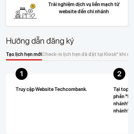
Trải nghiệm dịch vụ liền mạch từ
website đến chi nhánh
Hướng dẫn đăng ký
Tạo lịch hẹn mới
Check-in lịch hẹn đã đặt tại Kiosk* khi đế
1
2
Truy cập Website Techcombank.
Tại top 
phần "Liê
nhánh” sa
nhánh"