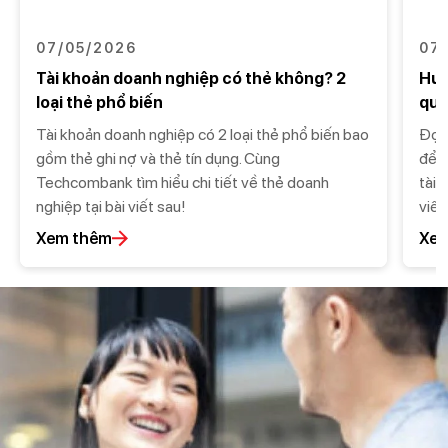
07/05/2026
07
Tài khoản doanh nghiệp có thẻ không? 2
Hướ
loại thẻ phổ biến
qua
Tài khoản doanh nghiệp có 2 loại thẻ phổ biến bao
Đọc 
gồm thẻ ghi nợ và thẻ tín dụng. Cùng
để c
Techcombank tìm hiểu chi tiết về thẻ doanh
tài 
nghiệp tại bài viết sau!
viết
Xem thêm
Xem