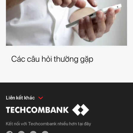
Các câu hỏi thường gặp
Khách hàng cá nhân
Khách hàng doanh
Liên kết khác
nghiệp
Chi tiêu
Quản trị hàng ngày
Tiết kiệm
Vay
Kết nối với Techcombank nhiều hơn tại đây
Vay
Thương mại