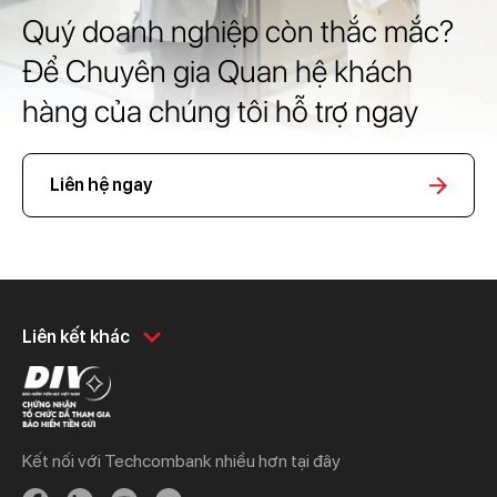
Quý doanh nghiệp còn thắc mắc?
Để Chuyên gia Quan hệ khách
hàng của chúng tôi hỗ trợ ngay
Liên hệ ngay
Khách hàng cá nhân
Khách hàng doanh
Liên kết khác
nghiệp
Chi tiêu
Quản trị hàng ngày
Tiết kiệm
Vay
Vay
Kết nối với Techcombank nhiều hơn tại đây
Thương mại
Đầu tư
Nguồn vốn