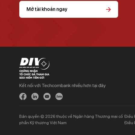
Mở tài khoản ngay
Kết nối với Techcombank nhiều hơn tại đây
Khách hàng cá nhân
Khách hàng doanh
nghiệp
Chi tiêu
Quản trị hàng ngày
Tiết kiệm
Vay
Vay
Bản quyền © 2026 thuộc về Ngân hàng Thương mại cổ
Điều 
Thương mại
phần Kỹ thương Việt Nam
Điều 
Đầu tư
Nguồn vốn
Bảo hiểm