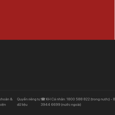
Khách hàng ưu tiên
Nhà đầu tư
Dịch vụ khách hàng ưu tiên
Thông tin tài chính
Đặc quyền vượt trội
Đại hội đồng cổ đông
Sự kiện khác
khoản &
Quyền riêng tư
☎ KH Cá nhân: 1800 588 822 (trong nước) - 
kiện
dữ liệu
3944 6699 (nước ngoài)
Thông tin khác