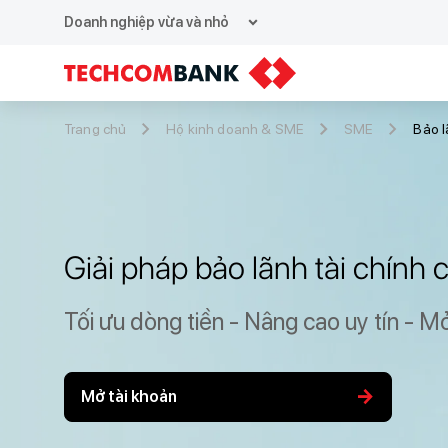
expand_more
Doanh nghiệp vừa và nhỏ
Trang chủ
Hộ kinh doanh & SME
SME
Bảo 
Giải pháp bảo lãnh tài chính
Tối ưu dòng tiền - Nâng cao uy tín - M
arrow_forward
Mở tài khoản