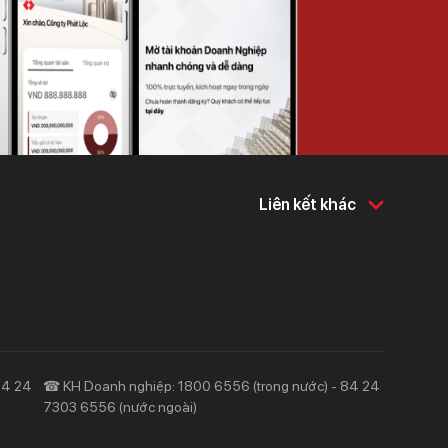
Liên kết khác
Về chúng tôi
Hỗ trợ & tiện ích
Về Techcombank
Khám phá và chia sẻ
Tin tức và báo chí
Tuyển dụng
Trách nhiệm và cộng đồng
Công cụ & Tiện ích
84 24
☎ KH Doanh nghiệp: 1800 6556 (trong nước) - 84 24
7303 6556 (nước ngoài)
Pháp lý và tuân thủ
Hỗ trợ
Liên hệ