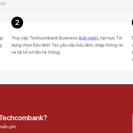
quầy
2
ấp
Truy cập Techcombank Business
(bản web)
, tại mục Tín
g
dụng chọn Bảo lãnh. Tạo yêu cầu bảo lãnh, nhập thông tin
và tải hồ sơ lên hệ thống
i Techcombank?
miễn phí