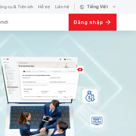
public
expand_more
ông cụ & Tiện ích
Hỗ trợ
Liên hệ
Tiếng Việt
 mới
Đăng nhập