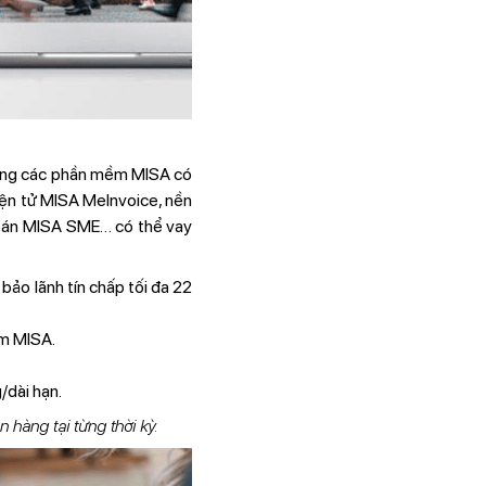
 dụng các phần mềm MISA có
iện tử MISA MeInvoice, nền
toán MISA SME… có thể vay
bảo lãnh tín chấp tối đa 22
ềm MISA.
/dài hạn.
 hàng tại từng thời kỳ.