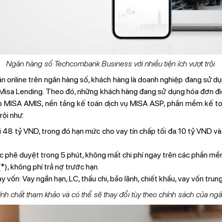
Ngân hàng số Techcombank Business với nhiều tiện ích vượt trội.
gân online trên ngân hàng số, khách hàng là doanh nghiệp đang sử
y Misa Lending. Theo đó, những khách hàng đang sử dụng hóa đơn đ
ệp MISA AMIS, nền tảng kế toán dịch vụ MISA ASP, phần mềm kế 
rội như:
 48 tỷ VND, trong đó hạn mức cho vay tín chấp tối đa 10 tỷ VND và 
 phê duyệt trong 5 phút, không mất chi phí ngay trên các phần m
*), không phí trả nợ trước hạn.
 vốn: Vay ngắn hạn, LC, thấu chi, bảo lãnh, chiết khấu, vay vốn trung
tính chất tham khảo và có thể sẽ thay đổi tùy theo chính sách của ngân