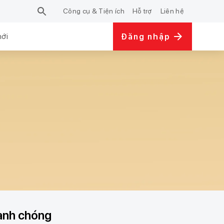
Công cụ & Tiện ích
Hỗ trợ
Liên hệ
mới
Đăng nhập
hanh chóng