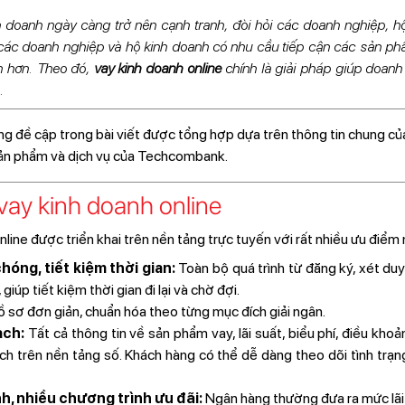
inh doanh ngày càng trở nên cạnh tranh, đòi hỏi các doanh nghiệp, 
 các doanh nghiệp và hộ kinh doanh có nhu cầu tiếp cận các sản phẩ
ian hơn. Theo đó,
vay kinh doanh online
chính là giải pháp giúp doanh
.
g đề cập trong bài viết được tổng hợp dựa trên thông tin chung của
sản phẩm và dịch vụ của Techcombank.
vay kinh doanh online
line được triển khai trên nền tảng trực tuyến với rất nhiều ưu điểm 
hóng, tiết kiệm thời gian:
Toàn bộ quá trình từ đăng ký, xét du
giúp tiết kiệm thời gian đi lại và chờ đợi.
 sơ đơn giản, chuẩn hóa theo từng mục đích giải ngân.
ạch:
Tất cả thông tin về sản phẩm vay, lãi suất, biểu phí, điều kh
ạch trên nền tảng số. Khách hàng có thể dễ dàng theo dõi tình trạ
nh, nhiều chương trình ưu đãi:
Ngân hàng thường đưa ra mức lãi