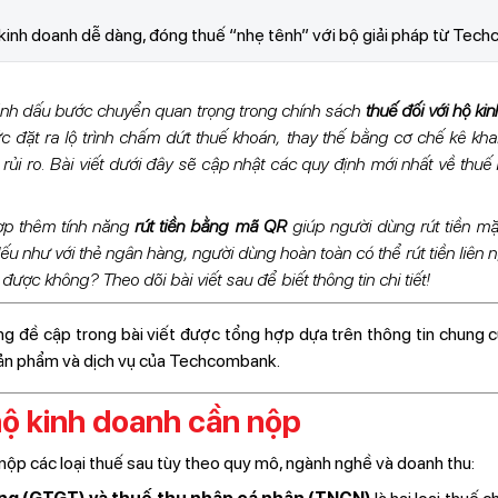
ý kinh doanh dễ dàng, đóng thuế “nhẹ tênh” với bộ giải pháp từ Te
nh dấu bước chuyển quan trọng trong chính sách
thuế đối với hộ ki
c đặt ra lộ trình chấm dứt thuế khoán, thay thế bằng cơ chế kê kha
 rủi ro. Bài viết dưới đây sẽ cập nhật các quy định mới nhất về thuế 
ợp thêm tính năng
rút tiền bằng mã QR
giúp người dùng rút tiền m
u như với thẻ ngân hàng, người dùng hoàn toàn có thể rút tiền liên n
ợc không? Theo dõi bài viết sau để biết thông tin chi tiết!
ung đề cập trong bài viết được tổng hợp dựa trên thông tin chung c
sản phẩm và dịch vụ của Techcombank.
 hộ kinh doanh cần nộp
nộp các loại thuế sau tùy theo quy mô, ngành nghề và doanh thu: