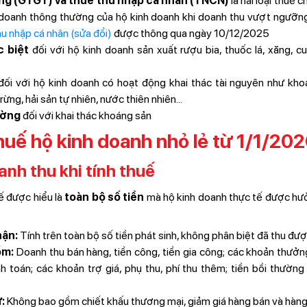
tăng (GTGT) và thuế thu nhập cá nhân (TNCN)
là hai loại thuế 
h doanh thông thường của hộ kinh doanh khi doanh thu vượt ngưỡ
hu nhập cá nhân (sửa đổi)
được thông qua ngày 10/12/2025
c biệt
đối với hộ kinh doanh sản xuất rượu bia, thuốc lá, xăng, c
ối với hộ kinh doanh có hoạt động khai thác tài nguyên như khoá
ừng, hải sản tự nhiên, nước thiên nhiên...
ường
đối với khai thác khoáng sản
thuế hộ kinh doanh nhỏ lẻ từ 1/1/20
anh thu khi tính thuế
ế được hiểu là
toàn bộ số tiền
mà hộ kinh doanh thực tế được hưở
hận:
Tính trên toàn bộ số tiền phát sinh, không phân biệt đã thu đượ
ồm:
Doanh thu bán hàng, tiền công, tiền gia công; các khoản thưởn
nh toán; các khoản trợ giá, phụ thu, phí thu thêm; tiền bồi thườ
:
Không bao gồm chiết khấu thương mại, giảm giá hàng bán và hàng b