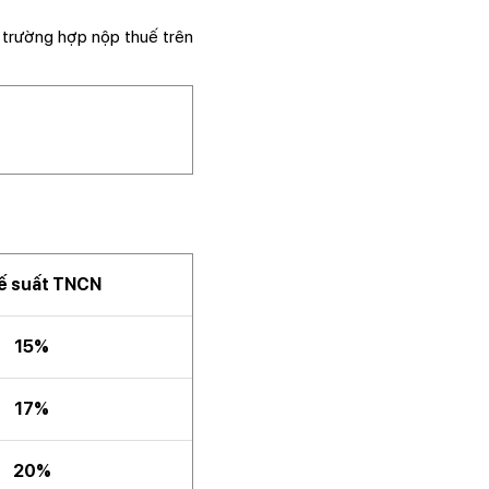
ừ trường hợp nộp thuế trên
ế suất TNCN
15%
17%
20%