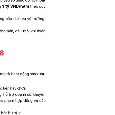
chủ yếu áp dụng đối với hoạt
ng
1 tỷ VND/năm
theo quy
ung cấp dịch vụ vũ trường,
ng sản, dầu thô, khí thiên
26
ng từ hoạt động sản xuất,
c tiền hay chưa
g, hỗ trợ doanh số, khuyến
ng vi phạm hợp đồng và các
án bị trả lại