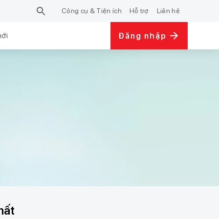
Công cụ & Tiện ích
Hỗ trợ
Liên hệ
mới
Đăng nhập
hất