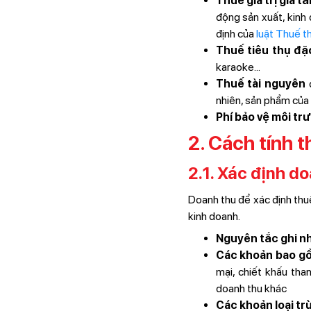
Thuế giá trị gia 
động sản xuất, kin
định của
luật Thuế t
Thuế tiêu thụ đặ
karaoke...
Thuế tài nguyên
đ
nhiên, sản phẩm của r
Phí bảo vệ môi tr
2. Cách tính 
2.1. Xác định do
Doanh thu để xác định thu
kinh doanh.
Nguyên tắc ghi n
Các khoản bao g
mại, chiết khấu tha
doanh thu khác
Các khoản loại trừ