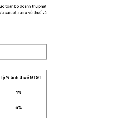
thực toàn bộ doanh thu phát
 sai sót, rủi ro về thuế và
 lệ % tính thuế GTGT
1%
5%