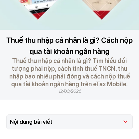
Thuế thu nhập cá nhân là gì? Cách nộp
qua tài khoản ngân hàng
Thuế thu nhập cá nhân là gì? Tìm hiểu đối
tượng phải nộp, cách tính thuế TNCN, thu
nhập bao nhiêu phải đóng và cách nộp thuế
qua tài khoản ngân hàng trên eTax Mobile.
12/03/2026
Nội dung bài viết