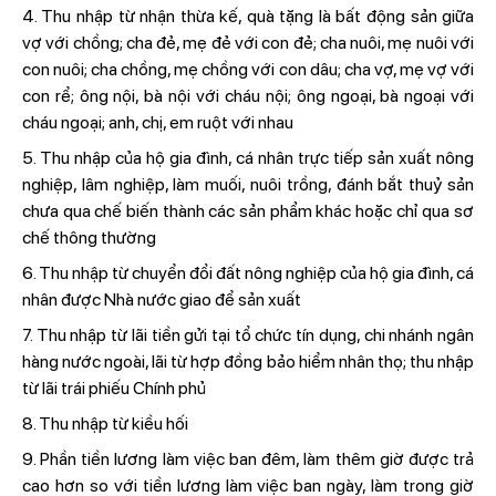
4. Thu nhập từ nhận thừa kế, quà tặng là bất động sản giữa
vợ với chồng; cha đẻ, mẹ đẻ với con đẻ; cha nuôi, mẹ nuôi với
con nuôi; cha chồng, mẹ chồng với con dâu; cha vợ, mẹ vợ với
con rể; ông nội, bà nội với cháu nội; ông ngoại, bà ngoại với
cháu ngoại; anh, chị, em ruột với nhau
5. Thu nhập của hộ gia đình, cá nhân trực tiếp sản xuất nông
nghiệp, lâm nghiệp, làm muối, nuôi trồng, đánh bắt thuỷ sản
chưa qua chế biến thành các sản phẩm khác hoặc chỉ qua sơ
chế thông thường
6. Thu nhập từ chuyển đổi đất nông nghiệp của hộ gia đình, cá
nhân được Nhà nước giao để sản xuất
7. Thu nhập từ lãi tiền gửi tại tổ chức tín dụng, chi nhánh ngân
hàng nước ngoài, lãi từ hợp đồng bảo hiểm nhân thọ; thu nhập
từ lãi trái phiếu Chính phủ
8. Thu nhập từ kiều hối
9. Phần tiền lương làm việc ban đêm, làm thêm giờ được trả
cao hơn so với tiền lương làm việc ban ngày, làm trong giờ