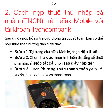
trú.
2. Cách nộp thuế thu nhập cá
nhân (TNCN) trên eTax Mobile với
tài khoản Techcombank
Sau khi đã nộp hồ sơ tra cứu thông tin quyết toán, bạn có thể
nộp thuế theo hướng dẫn dưới đây:
Bước 1:
Tại trang chủ eTax Mobile, chọn
Nộp thuế
Bước 2:
Chọn
Tra cứu,
màn hình hiển thị tổng số thuế
phải nộp, ấn
Nộp tất cả,
chọn
Tạo giấy nộp tiền
Bước 3:
Chọn
Phương thức thanh toán
(ví dụ tài
khoản Techcombank)
và thanh toán