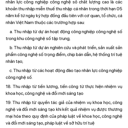
nhân lực công nghiệp công nghệ số chất lượng cao là các
khoản thu nhập miễn thuế thu nhập cá nhân trong thời hạn 05
năm kể từ ngày ký hợp đồng đầu tiên với cơ quan, tổ chức, cá
nhân Việt Nam thuộc các trường hợp sau:
a. Thu nhập từ dự án hoạt động công nghiệp công nghệ số
trong khu công nghệ số tập trung;
b. Thu nhập từ dự án nghiên cứu và phát triển, sản xuất sản
phẩm công nghệ số trọng điểm, chip bán dẫn, hệ thống trí tuệ
nhân tạo;
c. Thu nhập từ các hoạt động đào tạo nhân lực công nghiệp
công nghệ số.
18. Thu nhập từ tiền lương, tiền công từ thực hiện nhiệm vụ
khoa học, công nghệ và đổi mới sáng tạo
19. Thu nhập từ quyền tác giả của nhiệm vụ khoa học, công
nghệ và đổi mới sáng tạo khi kết quả nhiệm vụ được thương
mại hóa theo quy định của pháp luật về khoa học, công nghệ
và đổi mới sáng tạo, pháp luật về sở hữu trí tuệ