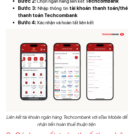
Bước 2:
Chọn ngân hàng liên kết
Techcombank
Bước 3:
Nhập thông tin
tài khoản thanh toán/thẻ
thanh toán Techcombank
Bước 4:
Xác nhận và hoàn tất liên kết
Liên kết tài khoản ngân hàng Techcombank với eTax Mobile để
nhận tiền hoàn thuế thuận tiện.