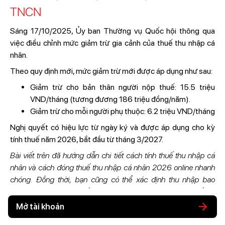
TNCN
Sáng 17/10/2025, Ủy ban Thường vụ Quốc hội thông qua
việc điều chỉnh mức giảm trừ gia cảnh của thuế thu nhập cá
nhân.
Theo quy định mới, mức giảm trừ mới được áp dụng như sau:
Giảm trừ cho bản thân người nộp thuế: 15.5 triệu
VND/tháng (tương đương 186 triệu đồng/năm).
Giảm trừ cho mỗi người phụ thuộc: 6.2 triệu VND/tháng
Nghị quyết có hiệu lực từ ngày ký và được áp dụng cho kỳ
tính thuế năm 2026, bắt đầu từ tháng 3/2027.
Bài viết trên đã hướng dẫn chi tiết cách tính thuế thu nhập cá
nhân và cách đóng thuế thu nhập cá nhân 2026 online nhanh
chóng. Đồng thời, bạn cũng có thể xác định thu nhập bao
nhiêu thì phải đóng thuế thu nhập cá nhân, mức đóng thuế thu
nhập cá nhân và đóng thuế thu nhập cá nhân bao nhiêu theo
Mở tài khoản
từng trường hợp. Nắm chắc nguyên tắc tính, quyết toán và