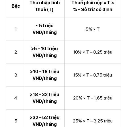
Thu nhập tính
Thuế phải nộp = T ×
Bậc
thuế (T)
% – Số trừ cố định
≤ 5 triệu
1
5% × T
VND/tháng
>5 – 10 triệu
2
10% × T – 0,25 triệu
VND/tháng
>10 – 18 triệu
3
15% × T – 0,75 triệu
VND/tháng
>18 – 32 triệu
4
20% × T – 1,65 triệu
VND/tháng
>32 – 52 triệu
5
25% × T – 3,25 triệu
VND/tháng