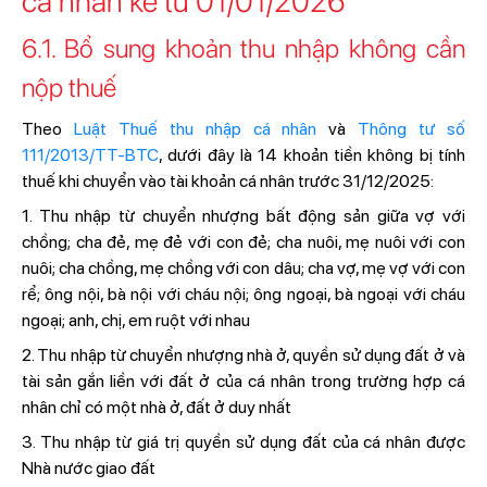
cá nhân kể từ 01/01/2026
6.1. Bổ sung khoản thu nhập không cần
nộp thuế
Theo
Luật Thuế thu nhập cá nhân
và
Thông tư số
111/2013/TT-BTC
, dưới đây là 14 khoản tiền không bị tính
thuế khi chuyển vào tài khoản cá nhân trước 31/12/2025:
1. Thu nhập từ chuyển nhượng bất động sản giữa vợ với
chồng; cha đẻ, mẹ đẻ với con đẻ; cha nuôi, mẹ nuôi với con
nuôi; cha chồng, mẹ chồng với con dâu; cha vợ, mẹ vợ với con
rể; ông nội, bà nội với cháu nội; ông ngoại, bà ngoại với cháu
ngoại; anh, chị, em ruột với nhau
2. Thu nhập từ chuyển nhượng nhà ở, quyền sử dụng đất ở và
tài sản gắn liền với đất ở của cá nhân trong trường hợp cá
nhân chỉ có một nhà ở, đất ở duy nhất
3. Thu nhập từ giá trị quyền sử dụng đất của cá nhân được
Nhà nước giao đất