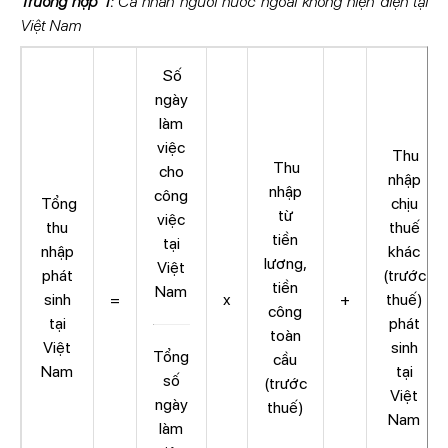
Trường hợp 1:
Cá nhân người nước ngoài không hiện diện tại
Việt Nam
Số
ngày
làm
việc
Thu
Thu
cho
nhập
nhập
công
Tổng
chịu
từ
việc
thu
thuế
tiền
tại
nhập
khác
lương,
Việt
phát
(trước
tiền
Nam
sinh
=
x
+
thuế)
công
tại
phát
toàn
Việt
sinh
Tổng
cầu
Nam
tại
số
(trước
Việt
ngày
thuế)
Nam
làm