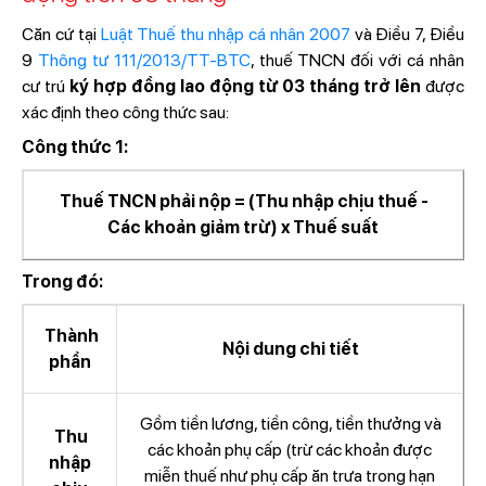
Căn cứ tại
Luật Thuế thu nhập cá nhân 2007
và Điều 7, Điều
9
Thông tư 111/2013/TT-BTC
, thuế TNCN đối với cá nhân
cư trú
ký hợp đồng lao động từ 03 tháng trở lên
được
xác định theo công thức sau:
Công thức 1:
Thuế TNCN phải nộp = (Thu nhập chịu thuế -
Các khoản giảm trừ) x Thuế suất
Trong đó:
Thành
Nội dung chi tiết
phần
Gồm tiền lương, tiền công, tiền thưởng và
Thu
các khoản phụ cấp (trừ các khoản được
nhập
miễn thuế như phụ cấp ăn trưa trong hạn