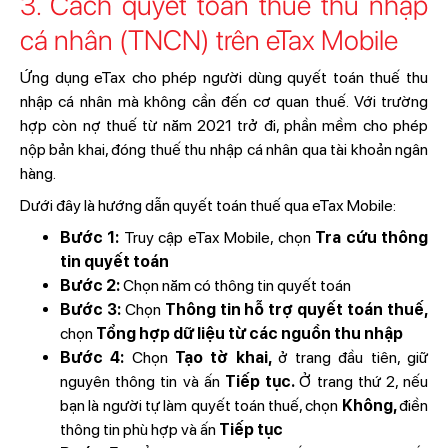
3. Cách quyết toán thuế thu nhập
cá nhân (TNCN) trên eTax Mobile
Ứng dụng eTax cho phép người dùng quyết toán thuế thu
nhập cá nhân mà không cần đến cơ quan thuế. Với trường
hợp còn nợ thuế từ năm 2021 trở đi, phần mềm cho phép
nộp bản khai, đóng thuế thu nhập cá nhân qua tài khoản ngân
hàng.
Dưới đây là hướng dẫn quyết toán thuế qua eTax Mobile:
Bước 1:
Truy cập eTax Mobile, chọn
Tra cứu thông
tin quyết toán
Bước 2:
Chọn năm có thông tin quyết toán
Bước 3:
Chọn
Thông tin hỗ trợ quyết toán thuế,
chọn
Tổng hợp dữ liệu từ các nguồn thu nhập
Bước 4:
Chọn
Tạo tờ khai,
ở trang đầu tiên, giữ
nguyên thông tin và ấn
Tiếp tục.
Ở trang thứ 2, nếu
bạn là người tự làm quyết toán thuế, chọn
Không,
điền
thông tin phù hợp và ấn
Tiếp tục