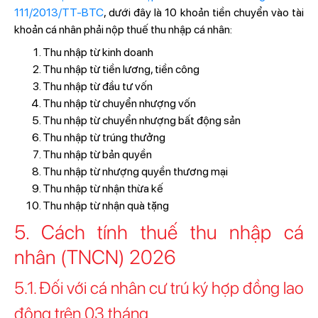
111/2013/TT-BTC
, dưới đây là 10 khoản tiền chuyển vào tài
khoản cá nhân phải nộp thuế thu nhập cá nhân:
Thu nhập từ kinh doanh
Thu nhập từ tiền lương, tiền công
Thu nhập từ đầu tư vốn
Thu nhập từ chuyển nhượng vốn
Thu nhập từ chuyển nhượng bất động sản
Thu nhập từ trúng thưởng
Thu nhập từ bản quyền
Thu nhập từ nhượng quyền thương mại
Thu nhập từ nhận thừa kế
Thu nhập từ nhận quà tặng
5. Cách tính thuế thu nhập cá
nhân (TNCN) 2026
5.1. Đối với cá nhân cư trú ký hợp đồng lao
động trên 03 tháng