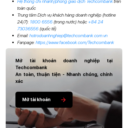
Hệ thống chi nhánh/phòng giao dịch Techcombank
trên
toàn quốc
Trung tâm Dịch vụ khách hàng doanh nghiệp (hotline
24/7):
1800 6556
(trong nước) hoặc
+84 24
73036556
(quốc tế)
Email:
hotrodoanhnghiep@techcombank.com.vn
Fanpage:
https://www.facebook.com/Techcombank
Mở tài khoản doanh nghiệp tại
Techcombank
An toàn, thuận tiện - Nhanh chóng, chính
xác
Mở tài khoản