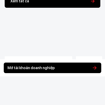
Xem tất cả
05/06/2026
05/06/2026
Mở tài khoản doanh nghiệp
Hướng dẫn cách đăng ký thành
Hồ sơ đăng ký
lập doanh nghiệp online 2026
nghiệp gồm n
(kèm ảnh minh họa)
2026]
Hướng dẫn đăng ký thành lập doanh
Xem ngay hướng
nghiệp online năm 2026 với quy trình
đăng ký thành l