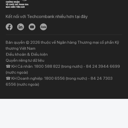
Tiết kiệm
Vay
Vay
Kết nối với Techcombank nhiều hơn tại đây
Thương mại
Đầu tư
Nguồn vốn
Bảo hiểm
Bảo hiểm
Ngân hàng trực tuyến
Bản quyền © 2026 thuộc về Ngân hàng Thương mại cổ phần Kỹ
Thông tin mới
Thông tin mới
thương Việt Nam
Điều khoản & Điều kiện
Khách hàng ưu tiên
Nhà đầu tư
Quyền riêng tư dữ liệu
☎ KH Cá nhân: 1800 588 822 (trong nước) - 84 24 3944 6699
Dịch vụ khách hàng ưu tiên
Thông tin tài chính
(nước ngoài)
Đặc quyền vượt trội
Đại hội đồng cổ đông
☎ KH Doanh nghiệp: 1800 6556 (trong nước) - 84 24 7303
6556 (nước ngoài)
Sự kiện khác
Thông tin khác
Về chúng tôi
Hỗ trợ & tiện ích
Về Techcombank
Khám phá và chia sẻ