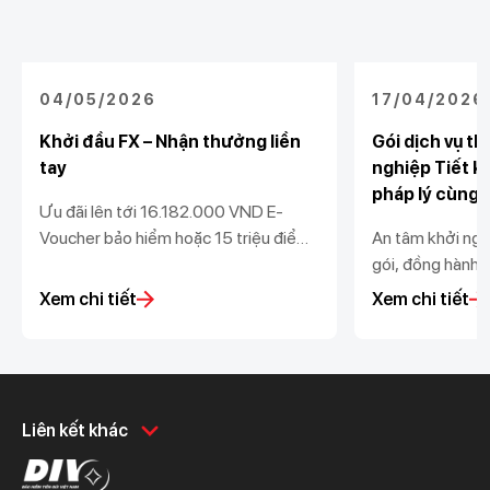
04/05/2026
17/04/2026
Khởi đầu FX – Nhận thưởng liền
Gói dịch vụ t
tay
nghiệp Tiết ki
pháp lý cùng
Ưu đãi lên tới 16.182.000 VND E-
Voucher bảo hiểm hoặc 15 triệu điểm
An tâm khởi nghi
U-Point dành cho khách hàng doanh
gói, đồng hành b
nghiệp mới hoặc quay lại mua, bán
và loạt ưu đãi g
Xem chi tiết
Xem chi tiết
ngoại tệ tại Techcombank
Khách hàng cá nhân
Khách hàng doanh
Liên kết khác
nghiệp
Chi tiêu
Quản trị hàng ngày